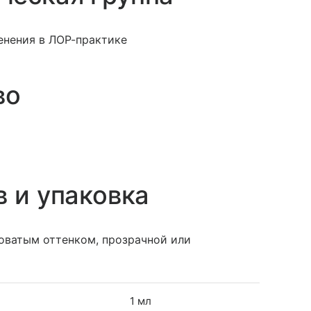
нения в ЛОР-практике
во
в и упаковка
оватым оттенком, прозрачной или
1 мл