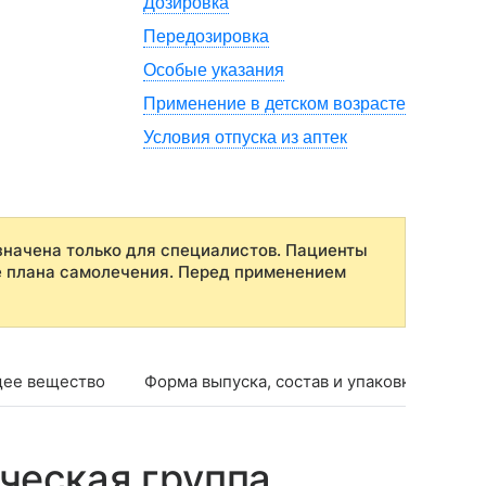
Дозировка
Передозировка
Особые указания
Применение в детском возрасте
Условия отпуска из аптек
начена только для специалистов. Пациенты
е плана самолечения. Перед применением
ее вещество
Форма выпуска, состав и упаковка
Фар
ческая группа