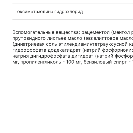
оксиметазолина гидрохлорид
Вспомогательные вещества: рацементол (ментол р
прутовидного листьев масло (эвкалиптовое масло)
(динатриевая соль этилендиаминтетрауксусной кис
гидрофосфата додекагидрат (натрий фосфорнокис
натрия дигидрофосфата дигидрат (натрий фосфор
мг, пропиленгликоль - 100 мг, бензиловый спирт - 1