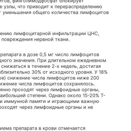
итов, финголимодфосфат блокирует
 узлы, что приводит к перераспределению
ит уменьшения общего количества лимфоцитов
жению лимфоцитарной инфильтрации ЦНС,
 повреждения нервной ткани.
препарата в дозе 0,5 мг число лимфоцитов
дного значения. При длительном ежедневном
снижаться в течение 2-х недель, достигая
близительно 30% от исходного уровня. У 18%
ое) снижение числа лимфоцитов ниже 200
нижение числа лимфоцитов сохранялось.
янно проходят через лимфоидные органы,
аибольшей степени. Однако около 15-20% Т-
и иммунной памяти и играющими важную
роходят через лимфоидные органы и не
риема препарата в крови отмечается