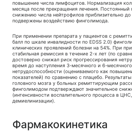
повышение числа лимфоцитов. Нормализация кол
месяца после прекращения лечения. Постоянный
снижению числа нейтрофилов приблизительно до 
подвержены воздействию финголимода.
При применении препарата у пациентов с ремит
балл по шкале инвалидности по EDSS 2.0) финголи
клинических проявлений болезни на 54%. При пр
стабильная ремиссия в течение 2-х лет (по сравн
достоверно снижал риск прогрессирования нетру
время до наступления 3-месячного и 6-месячног
нетрудоспособности (оцениваемого как повышен
показателей) по сравнению с плацебо. Результат
головного мозга у больных ремиттирующим расс
финголимодом подтверждают значительное сниже
(интенсивности воспалительного процесса в ЦНС,
демиелинизации).
Фармакокинетика