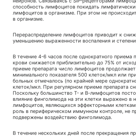
нейронов. Связываясь с SIP-рецепторами лимфоц
способность лимфоцитов покидать лимфатические
лимфоцитов в организме. При этом не происход
в организме.
Перераспределение лимфоцитов приводит к сни
уменьшению выраженности воспаления и степени
В течение 4-6 часов после однократного приема 
крови снижается приблизительно до 75% от исхо
приеме препарата число лимфоцитов продолжает 
минимального показателя 500 клеток/мкл или при
больных отмечалось (по крайней мере однократн
клеток/мкл. При регулярном приеме препарата с
Поскольку большинство Т- и В-лимфоцитов посто
влияние финголимода на эти клетки выражено в н
лимфоцитов, являющихся эффекторными клеткам
роль в периферическом иммунном контроле, не п
подвержены воздействию финголимода.
В течение нескольких дней после прекращения п