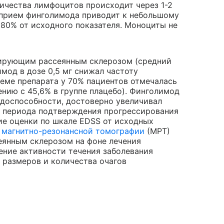
ичества лимфоцитов происходит через 1-2
 прием финголимода приводит к небольшому
80% от исходного показателя. Моноциты не
тирующим рассеянным склерозом (средний
мод в дозе 0,5 мг снижал частоту
иеме препарата у 70% пациентов отмечалась
ению с 45,6% в группе плацебо). Финголимод
доспособности, достоверно увеличивал
о периода подтверждения прогрессирования
ие оценки по шкале EDSS от исходных
ы
магнитно-резонансной томографии
(МРТ)
еянным склерозом на фоне лечения
ние активности течения заболевания
 размеров и количества очагов