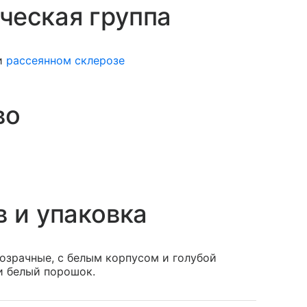
ческая группа
и
рассеянном склерозе
во
в и упаковка
озрачные, с белым корпусом и голубой
и белый порошок.