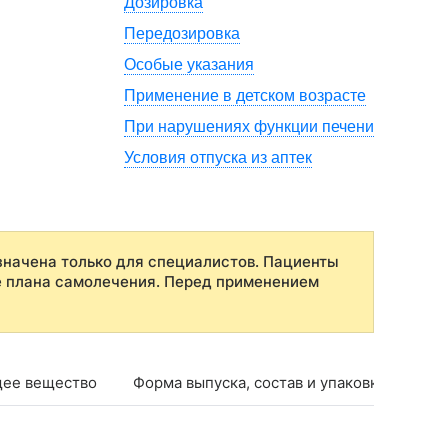
Дозировка
Передозировка
Особые указания
Применение в детском возрасте
При нарушениях функции печени
Условия отпуска из аптек
начена только для специалистов. Пациенты
е плана самолечения. Перед применением
ее вещество
Форма выпуска, состав и упаковка
Фар