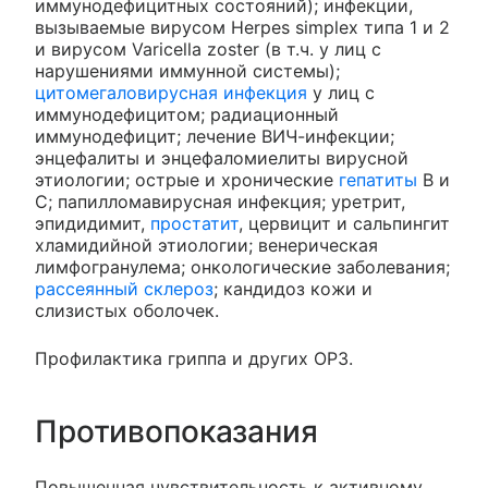
иммунодефицитных состояний); инфекции,
вызываемые вирусом Herpes simplex типа 1 и 2
и вирусом Varicella zoster (в т.ч. у лиц с
нарушениями иммунной системы);
цитомегаловирусная инфекция
у лиц с
иммунодефицитом; радиационный
иммунодефицит; лечение ВИЧ-инфекции;
энцефалиты и энцефаломиелиты вирусной
этиологии; острые и хронические
гепатиты
В и
С; папилломавирусная инфекция; уретрит,
эпидидимит,
простатит
, цервицит и сальпингит
хламидийной этиологии; венерическая
лимфогранулема; онкологические заболевания;
рассеянный склероз
; кандидоз кожи и
слизистых оболочек.
Профилактика гриппа и других ОРЗ.
Противопоказания
Повышенная чувствительность к активному