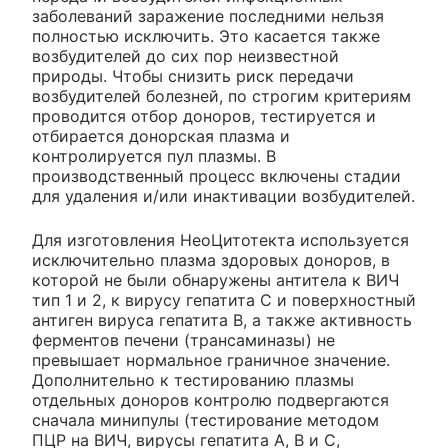
заболеваний заражение последними нельзя
полностью исключить. Это касается также
возбудителей до сих пор неизвестной
природы. Чтобы снизить риск передачи
возбудителей болезней, по строгим критериям
проводится отбор доноров, тестируется и
отбирается донорская плазма и
контролируется пул плазмы. В
производственный процесс включены стадии
для удаления и/или инактивации возбудителей.
Для изготовления НеоЦитотекта используется
исключительно плазма здоровых доноров, в
которой не были обнаружены антитела к ВИЧ
тип 1 и 2, к вирусу гепатита С и поверхностный
антиген вируса гепатита В, а также активность
ферментов печени (трансаминазы) не
превышает нормальное граничное значение.
Дополнительно к тестированию плазмы
отдельных доноров контролю подвергаются
сначала минипулы (тестирование методом
ПЦР на ВИЧ, вирусы гепатита А, В и С,