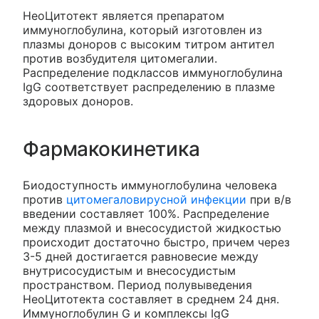
НеоЦитотект является препаратом
иммуноглобулина, который изготовлен из
плазмы доноров с высоким титром антител
против возбудителя цитомегалии.
Распределение подклассов иммуноглобулина
IgG соответствует распределению в плазме
здоровых доноров.
Фармакокинетика
Биодоступность иммуноглобулина человека
против
цитомегаловирусной инфекции
при в/в
введении составляет 100%. Распределение
между плазмой и внесосудистой жидкостью
происходит достаточно быстро, причем через
3-5 дней достигается равновесие между
внутрисосудистым и внесосудистым
пространством. Период полувыведения
НеоЦитотекта составляет в среднем 24 дня.
Иммуноглобулин G и комплексы IgG