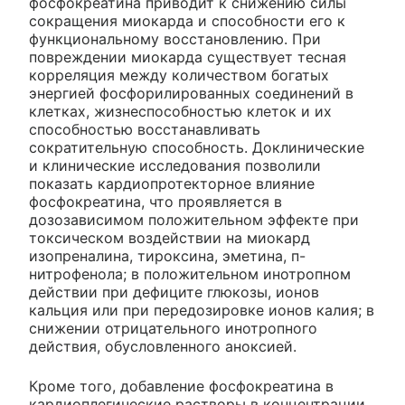
фосфокреатина приводит к снижению силы
сокращения миокарда и способности его к
функциональному восстановлению. При
повреждении миокарда существует тесная
корреляция между количеством богатых
энергией фосфорилированных соединений в
клетках, жизнеспособностью клеток и их
способностью восстанавливать
сократительную способность. Доклинические
и клинические исследования позволили
показать кардиопротекторное влияние
фосфокреатина, что проявляется в
дозозависимом положительном эффекте при
токсическом воздействии на миокард
изопреналина, тироксина, эметина, п-
нитрофенола; в положительном инотропном
действии при дефиците глюкозы, ионов
кальция или при передозировке ионов калия; в
снижении отрицательного инотропного
действия, обусловленного аноксией.
Кроме того, добавление фосфокреатина в
кардиоплегические растворы в концентрации