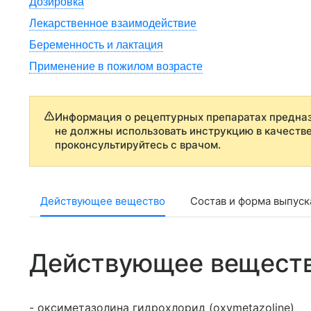
Дозировка
Лекарственное взаимодействие
Беременность и лактация
Применение в пожилом возрасте
Информация о рецептурных препаратах предназ
не должны использовать инструкцию в качеств
проконсультируйтесь с врачом.
Действующее вещество
Состав и форма выпуск
Действующее вещест
- оксиметазолина гидрохлорид (oxymetazoline)