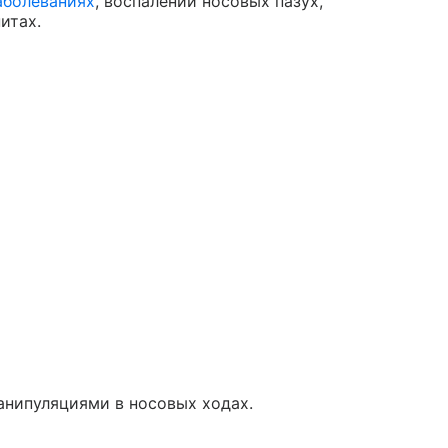
аболеваниях
, воспалении носовых пазух,
итах.
анипуляциями в носовых ходах.