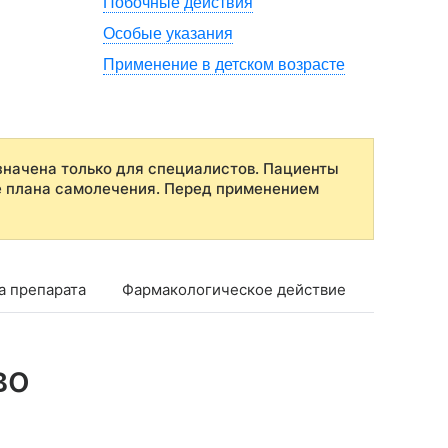
Побочные действия
Особые указания
Применение в детском возрасте
начена только для специалистов. Пациенты
е плана самолечения. Перед применением
а препарата
Фармакологическое действие
Фармако
во