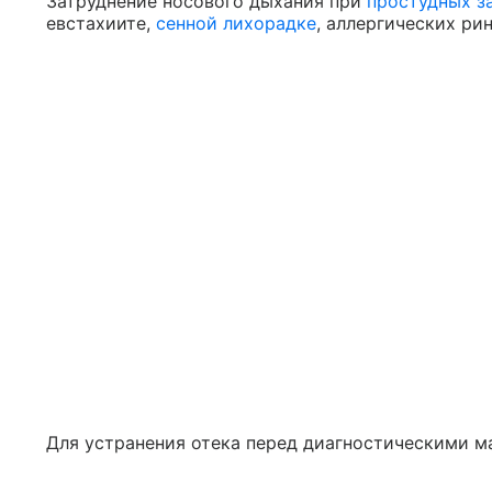
Затруднение носового дыхания при
простудных з
евстахиите,
сенной лихорадке
, аллергических рин
Для устранения отека перед диагностическими м