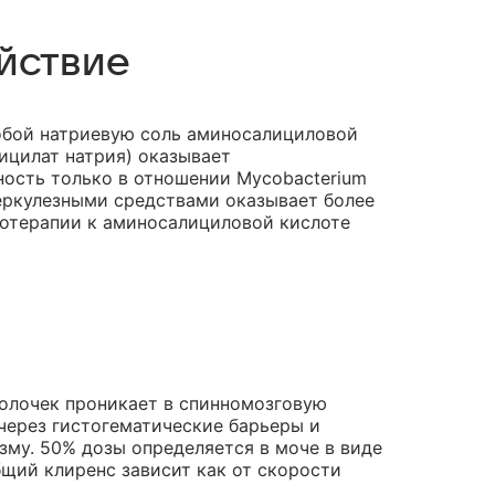
йствие
обой натриевую соль аминосалициловой
ицилат натрия) оказывает
ность только в отношении Mycobacterium
беркулезными средствами оказывает более
нотерапии к аминосалициловой кислоте
олочек проникает в спинномозговую
через гистогематические барьеры и
зму. 50% дозы определяется в моче в виде
бщий клиренс зависит как от скорости