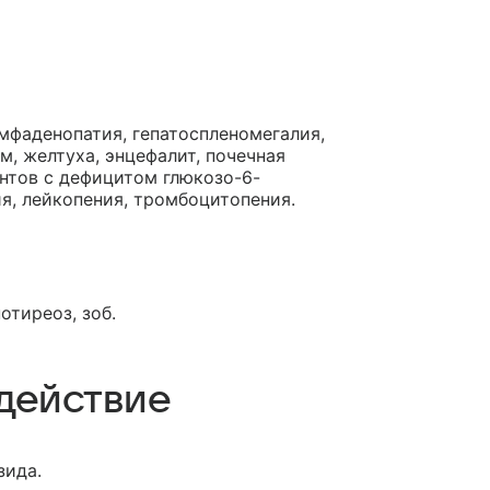
мфаденопатия, гепатоспленомегалия,
, желтуха, энцефалит, почечная
нтов с дефицитом глюкозо-6-
я, лейкопения, тромбоцитопения.
отиреоз, зоб.
действие
зида.