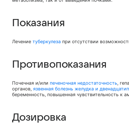
метаболизма, так и от выведения почками.
Показания
Лечение
туберкулеза
при отсутствии возможности
Противопоказания
Почечная и/или
печеночная недостаточность
, геп
органов,
язвенная болезнь желудка и двенадцати
беременность, повышенная чувствительность к а
Дозировка