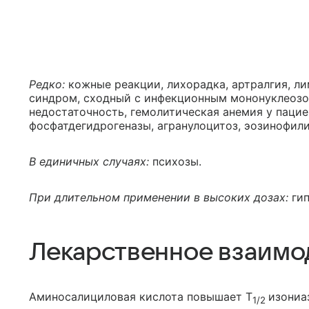
Редко:
кожные реакции, лихорадка, артралгия, ли
синдром, сходный с инфекционным мононуклеозом
недостаточность, гемолитическая анемия у пацие
фосфатдегидрогеназы, агранулоцитоз, эозинофили
В единичных случаях:
психозы.
При длительном применении в высоких дозах:
гип
Лекарственное взаимо
Аминосалициловая кислота повышает T
изониа
1/2