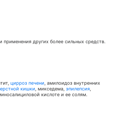
 применения других более сильных средств.
атит,
цирроз печени
, амилоидоз внутренних
перстной кишки
, микседема,
эпилепсия
,
миносалициловой кислоте и ее солям.