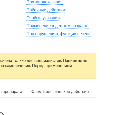
Противопоказания
Побочные действия
Особые указания
Применение в детском возрасте
При нарушениях функции печени
ачена только для специалистов. Пациенты не
ана самолечения. Перед применением
а препарата
Фармакологическое действие
Фармако
о