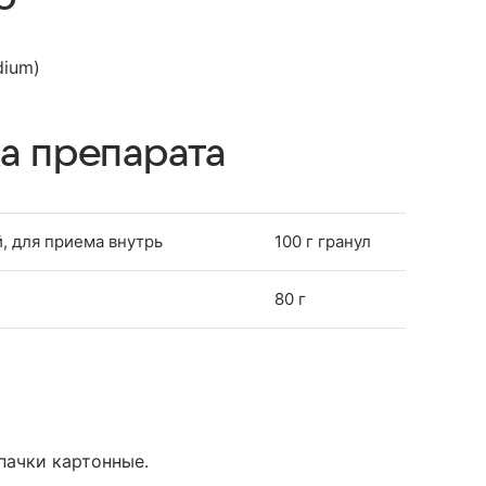
dium)
а препарата
, для приема внутрь
100 г гранул
80 г
 пачки картонные.