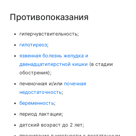
Противопоказания
гиперчувствительность;
гипотиреоз
;
язвенная болезнь желудка и
двенадцатиперстной кишки
(в стадии
обострения);
печеночная и/или
почечная
недостаточность
;
беременность
;
период лактации;
детский возраст до 2 лет;
проживание в местности с достаточным