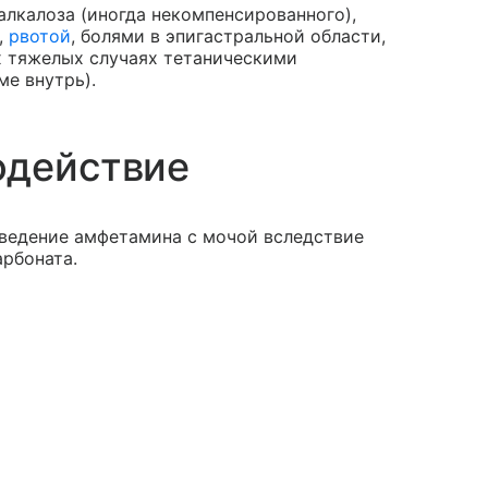
лкалоза (иногда некомпенсированного),
,
рвотой
, болями в эпигастральной области,
ых тяжелых случаях тетаническими
ме внутрь).
одействие
ведение амфетамина с мочой вследствие
рбоната.