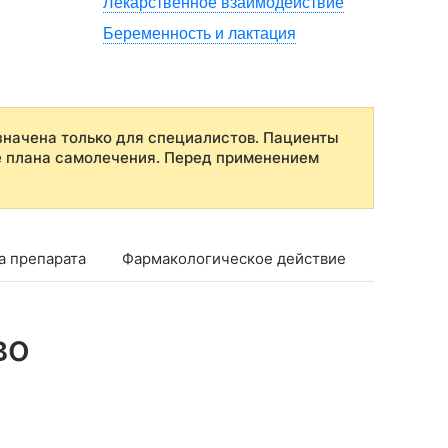
Лекарственное взаимодействие
Беременность и лактация
начена только для специалистов. Пациенты
е плана самолечения. Перед применением
а препарата
Фармакологическое действие
Показан
во