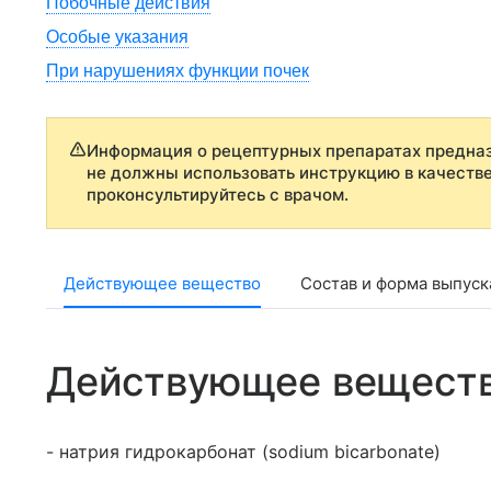
Побочные действия
Особые указания
При нарушениях функции почек
Информация о рецептурных препаратах предназ
не должны использовать инструкцию в качеств
проконсультируйтесь с врачом.
Действующее вещество
Состав и форма выпуск
Действующее вещест
- натрия гидрокарбонат (sodium bicarbonate)