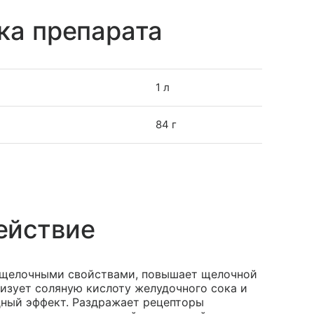
ка препарата
1 л
84 г
ействие
т щелочными свойствами, повышает щелочной
изует соляную кислоту желудочного сока и
дный эффект. Раздражает рецепторы