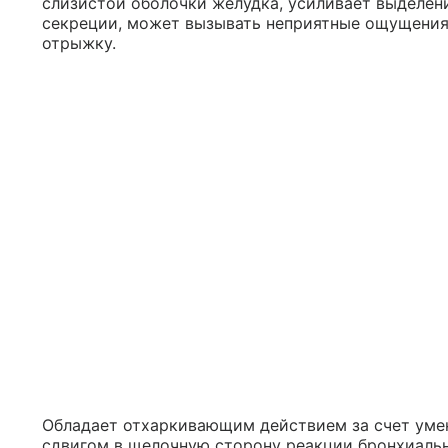
слизистой оболочки желудка, усиливает выделен
секреции, может вызывать неприятные ощущения 
отрыжку.
Обладает отхаркивающим действием за счет уме
сдвигом в щелочную сторону реакции бронхиальн