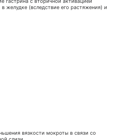
ие гастрина с вторичной активацией
в желудке (вследствие его растяжения) и
ньшения вязкости мокроты в связи со
ой слизи.