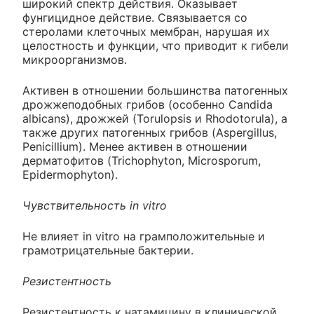
широкий спектр действия. Оказывает
фунгицидное действие. Связывается со
стеролами клеточных мембран, нарушая их
целостность и функции, что приводит к гибели
микроорганизмов.
Активен в отношении большинства патогенных
дрожжеподобных грибов (особенно Candida
albicans), дрожжей (Torulopsis и Rhodotorula), а
также других патогенных грибов (Aspergillus,
Penicillium). Менее активен в отношении
дерматофитов (Trichophyton, Microsporum,
Epidermophyton).
Чувствительность in vitro
He влияет in vitro на грамположительные и
грамотрицательные бактерии.
Резистентность
Резистентность к натамицину в клинической