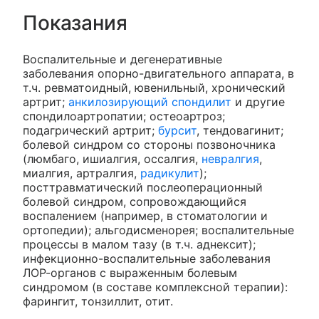
Показания
Воспалительные и дегенеративные
заболевания опорно-двигательного аппарата, в
т.ч. ревматоидный, ювенильный, хронический
артрит;
анкилозирующий спондилит
и другие
спондилоартропатии; остеоартроз;
подагрический артрит;
бурсит
, тендовагинит;
болевой синдром со стороны позвоночника
(люмбаго, ишиалгия, оссалгия,
невралгия
,
миалгия, артралгия,
радикулит
);
посттравматический послеоперационный
болевой синдром, сопровождающийся
воспалением (например, в стоматологии и
ортопедии); альгодисменорея; воспалительные
процессы в малом тазу (в т.ч. аднексит);
инфекционно-воспалительные заболевания
ЛОР-органов с выраженным болевым
синдромом (в составе комплексной терапии):
фарингит, тонзиллит, отит.