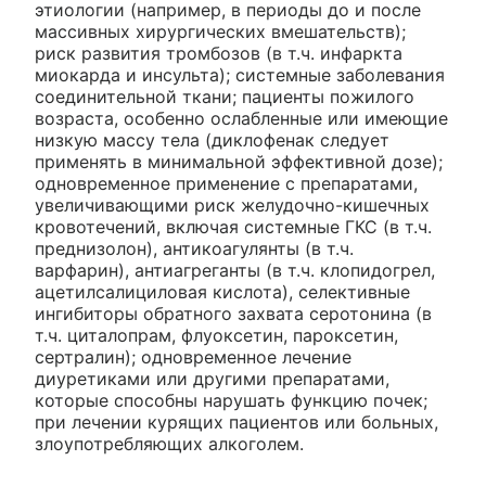
этиологии (например, в периоды до и после
массивных хирургических вмешательств);
риск развития тромбозов (в т.ч. инфаркта
миокарда и инсульта); системные заболевания
соединительной ткани; пациенты пожилого
возраста, особенно ослабленные или имеющие
низкую массу тела (диклофенак следует
применять в минимальной эффективной дозе);
одновременное применение с препаратами,
увеличивающими риск желудочно-кишечных
кровотечений, включая системные ГКС (в т.ч.
преднизолон), антикоагулянты (в т.ч.
варфарин), антиагреганты (в т.ч. клопидогрел,
ацетилсалициловая кислота), селективные
ингибиторы обратного захвата серотонина (в
т.ч. циталопрам, флуоксетин, пароксетин,
сертралин); одновременное лечение
диуретиками или другими препаратами,
которые способны нарушать функцию почек;
при лечении курящих пациентов или больных,
злоупотребляющих алкоголем.