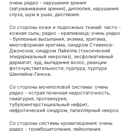
очень редко - нарушения зрения
(затуманивание зрения), диплопия, нарушения
слуха, шум в ушах, дисгевзия.
Со стороны кожи и подкожных тканей:
часто -
кожная сыпь; редко - крапивница; очень редко
- буллезные высыпания, экзема, эритема,
многоформная эритема, синдром Стивенса-
Джонсона, синдром Лайелла (токсический
эпидермальный некролиз), эксфолиативный
дерматит, зуд, выпадение волос, реакции
фоточувствительности; пурпура, пурпура
Шенлейна-Геноха.
Со стороны мочеполовой системы:
очень
редко - острая почечная недостаточность,
гематурия, протеинурия,
тубулоинтерстициальный нефрит,
нефротический синдром, папиллярный некроз.
Со стороны системы кроветворения:
очень
редко - тромбоцитопения, лейкопения,