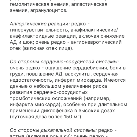
гемолитическая анемия, апластическая
анемия, агранулоцитоз.
Аллергические реакции:
редко -
гиперчувствительность, анафилактические/
анафилактоидные реакции, включая снижение
АД и шок; очень редко - ангионевротический
отек (включая отек лица).
Со стороны сердечно-сосудистой системы:
очень редко - ощущение сердцебиения, боли в
груди, повышение АД, васкулиты, сердечная
недостаточность, инфаркт миокарда. Имеются
данные о небольшом увеличении риска
развития сердечно-сосудистых
тромботических осложнений (например,
инфаркта миокарда), особенно при длительном
применении диклофенака в высоких дозах
(суточная доза более 150 мг).
Со стороны дыхательной системы:
редко -
астма (включая одышку); очень редко -