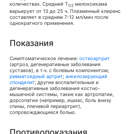
количествах. Средний T
мелоксикама
1/2
варьирует от 13 до 25 ч. Плазменный клиренс
составляет в среднем 7-12 мл/мин после
однократного применения.
Показания
Симптоматическое лечение:
остеоартрит
(артроз, дегенеративные заболевания
суставов), в т.ч. с болевым компонентом;
ревматоидный артрит
;
анкилозирующий
спондилит
; другие воспалительные и
дегенеративные заболевания костно-
мышечной системы, такие как артропатии,
дорсопатии (например, ишиас, боль внизу
спины, плечевой периартрит),
сопровождающиеся болью.
Противопоказания