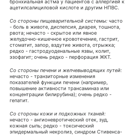
бронхиальная астма у пациентов с аллергией к
ацетилсалициловой кислоте и другим НПВС.
Со стороны пищеварительной системы:
часто
- боль в животе, диспепсия, диарея, тошнота,
рвота; нечасто - скрытое или явное
желудочно-кишечное кровотечение, гастрит,
стоматит, запор, вздутие живота, отрыжка;
редко - гастродуоденальные язвы, колит,
эзофагит; очень редко - перфорация ЖКТ.
Со стороны печени и желчевыводящих путей:
нечасто - транзиторные изменения
показателей функции печени (например,
повышение активности трансаминаз или
концентрации билирубина); очень редко -
гепатит.
Со стороны кожи и подкожных тканей:
нечасто - ангионевротический отек, зуд,
кожная сыпь; редко - токсический
эпидермальный некролиз, синдром Стивенса-