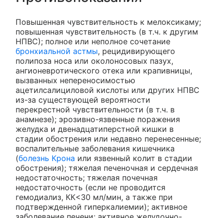
Повышенная чувствительность к мелоксикаму;
повышенная чувствительность (в т.ч. к другим
НПВС); полное или неполное сочетание
бронхиальной астмы
, рецидивирующего
полипоза носа или околоносовых пазух,
ангионевротического отека или крапивницы,
вызванных непереносимостью
ацетилсалициловой кислоты или других НПВС
из-за существующей вероятности
перекрестной чувствительности (в т.ч. в
анамнезе); эрозивно-язвенные поражения
желудка и двенадцатиперстной кишки в
стадии обострения или недавно перенесенные;
воспалительные заболевания кишечника
(
болезнь Крона
или язвенный колит в стадии
обострения); тяжелая печеночная и сердечная
недостаточность; тяжелая почечная
недостаточность (если не проводится
гемодиализ, КК<30 мл/мин, а также при
подтвержденной гиперкалиемии); активное
заболевание печени; активное желудочно-