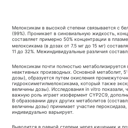
Мелоксикам в высокой степени связывается с бе
(99%). Проникает в синовиальную жидкость, кон
составляет примерно 50% концентрации в плазме
мелоксикама (в дозах от 7.5 мг до 15 мг) составл
11 до 32%. Межиндивидуальные различия составл
Мелоксикам почти полностью метаболизируется 
неактивных производных. Основной метаболит, 5
дозы), образуется путем окисления промежуточно
гидроксиметилмелоксикама, который также экскр
величины дозы). Исследования in vitro показали
важную роль играет изофермент CYP2C9, дополн
В образовании двух других метаболитов (составл
величины дозы) принимает участие пероксидаза, 
индивидуально варьирует.
Выводится в равной степени через кишечник и п