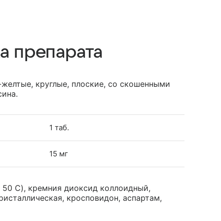
а препарата
желтые, круглые, плоские, со скошенными
сина.
1 таб.
15 мг
l 50 C), кремния диоксид коллоидный,
ристаллическая, кросповидон, аспартам,