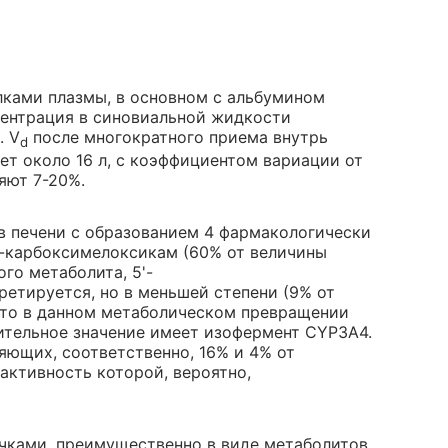
лками плазмы, в основном с альбумином
центрация в синовиальной жидкости
. V
после многократного приема внутрь
d
яет около 16 л, с коэффициентом вариации от
яют 7-20%.
в печени с образованием 4 фармакологически
'-карбоксимелоксикам (60% от величины
го метаболита, 5'-
етируется, но в меньшей степени (9% от
, что в данном метаболическом превращении
ительное значение имеет изофермент CYP3A4.
яющих, соответственно, 16% и 4% от
активность которой, вероятно,
очками, преимущественно в виде метаболитов.