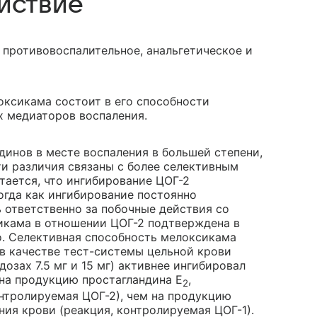
йствие
 противовоспалительное, анальгетическое и
ксикама состоит в его способности
х медиаторов воспаления.
динов в месте воспаления в большей степени,
ти различия связаны с более селективным
тается, что ингибирование ЦОГ-2
огда как ингибирование постоянно
ответственно за побочные действия со
икама в отношении ЦОГ-2 подтверждена в
vivo. Селективная способность мелоксикама
 в качестве тест-системы цельной крови
 дозах 7.5 мг и 15 мг) активнее ингибировал
на продукцию простагландина E
,
2
нтролируемая ЦОГ-2), чем на продукцию
ия крови (реакция, контролируемая ЦОГ-1).