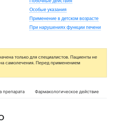
Побочные действия
Особые указания
Применение в детском возрасте
При нарушениях функции печени
ачена только для специалистов. Пациенты не
ана самолечения. Перед применением
а препарата
Фармакологическое действие
Фармако
о