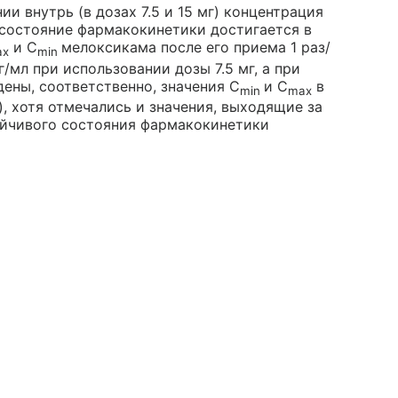
и внутрь (в дозах 7.5 и 15 мг) концентрация
состояние фармакокинетики достигается в
и C
мелоксикама после его приема 1 раз/
ax
min
г/мл при использовании дозы 7.5 мг, а при
дены, соответственно, значения C
и C
в
min
max
, хотя отмечались и значения, выходящие за
ойчивого состояния фармакокинетики