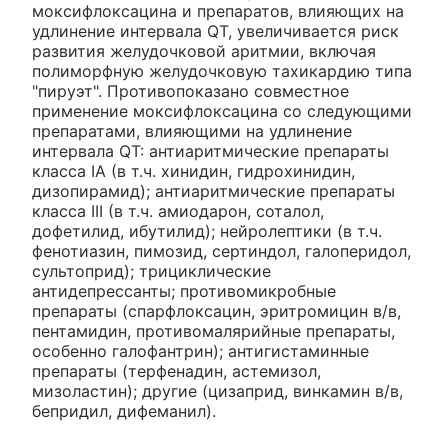
моксифлоксацина и препаратов, влияющих на
удлинение интервала QT, увеличивается риск
развития желудочковой аритмии, включая
полиморфную желудочковую тахикардию типа
"пируэт". Противопоказано совместное
применение моксифлоксацина со следующими
препаратами, влияющими на удлинение
интервала QT: антиаритмические препараты
класса IA (в т.ч. хинидин, гидрохинидин,
дизопирамид); антиаритмические препараты
класса III (в т.ч. амиодарон, соталол,
дофетилид, ибутилид); нейролептики (в т.ч.
фенотиазин, пимозид, сертиндол, галоперидол,
сультоприд); трициклические
антидепрессанты; противомикробные
препараты (спарфлоксацин, эритромицин в/в,
пентамидин, противомалярийные препараты,
особенно галофантрин); антигистаминные
препараты (терфенадин, астемизол,
мизоластин); другие (цизаприд, винкамин в/в,
бепридил, дифеманил).