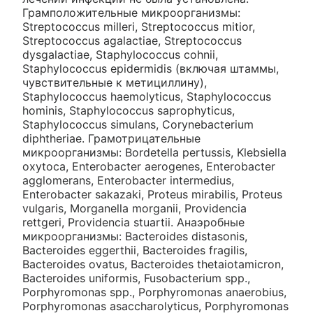
Грамположительные микроорганизмы:
Streptococcus milleri, Streptococcus mitior,
Streptococcus agalactiae, Streptococcus
dysgalactiae, Staphylococcus cohnii,
Staphylococcus epidermidis (включая штаммы,
чувствительные к метициллину),
Staphylococcus haemolyticus, Staphylococcus
hominis, Staphylococcus saprophyticus,
Staphylococcus simulans, Corynebacterium
diphtheriae. Грамотрицательные
микроорганизмы: Bordetella pertussis, Klebsiella
oxytoca, Enterobacter aerogenes, Enterobacter
agglomerans, Enterobacter intermedius,
Enterobacter sakazaki, Proteus mirabilis, Proteus
vulgaris, Morganella morganii, Providencia
rettgeri, Providencia stuartii. Анаэробные
микроорганизмы: Bacteroides distasonis,
Bacteroides eggerthii, Bacteroides fragilis,
Bacteroides ovatus, Bacteroides thetaiotamicron,
Bacteroides uniformis, Fusobacterium spp.,
Porphyromonas spp., Porphyromonas anaerobius,
Porphyromonas asaccharolyticus, Porphyromonas