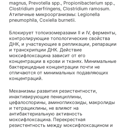
magnus, Prevotella spp., Propionibacterium spp.,
Clostridium perfringens, Clostridium ramosum.
Атипичные микроорганизмы: Legionella
pneumophila, Coxiella burnetii.
Блокирует топоизомеразами II и IV, ферменты,
контролирующие топологические свойства
ДНК, и участвующие в репликации, репарации
и транскрипции ДНК. Действие
моксифлоксацина зависит от его
концентрации в крови и тканях. Минимальные
бактерицидные концентрации почти не
отличаются от минимальных подавляющих
концентраций.
Механизмы развития резистентности,
инактивирующие пенициллины,
цефалоспорины, аминогликозиды, макролиды
и тетрациклины, не влияют на
антибактериальную активность
моксифлоксацина. Перекрестная
резистентность между моксифлоксацином и