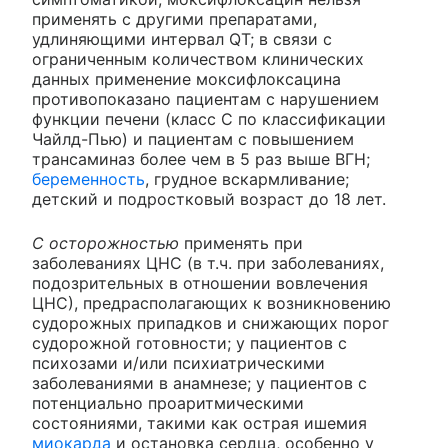
применять с другими препаратами,
удлиняющими интервал QT; в связи с
ограниченным количеством клинических
данных применение моксифлоксацина
противопоказано пациентам с нарушением
функции печени (класс С по классификации
Чайлд-Пью) и пациентам с повышением
трансаминаз более чем в 5 раз выше ВГН;
беременность
, грудное вскармливание;
детский и подростковый возраст до 18 лет.
С осторожностью
применять при
заболеваниях ЦНС (в т.ч. при заболеваниях,
подозрительных в отношении вовлечения
ЦНС), предрасполагающих к возникновению
судорожных припадков и снижающих порог
судорожной готовности; у пациентов с
психозами и/или психиатрическими
заболеваниями в анамнезе; у пациентов с
потенциально проаритмическими
состояниями, такими как острая ишемия
миокарда
и остановка сердца, особенно у