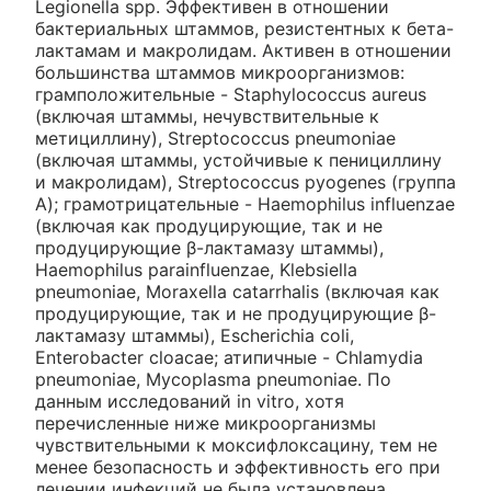
Legionella spp. Эффективен в отношении
бактериальных штаммов, резистентных к бета-
лактамам и макролидам. Активен в отношении
большинства штаммов микроорганизмов:
грамположительные - Staphylococcus aureus
(включая штаммы, нечувствительные к
метициллину), Streptococcus pneumoniae
(включая штаммы, устойчивые к пенициллину
и макролидам), Streptococcus pyogenes (группа
А); грамотрицательные - Haemophilus influenzae
(включая как продуцирующие, так и не
продуцирующие β-лактамазу штаммы),
Haemophilus parainfluenzae, Klebsiella
pneumoniae, Moraxella catarrhalis (включая как
продуцирующие, так и не продуцирующие β-
лактамазу штаммы), Escherichia coli,
Enterobacter cloacae; атипичные - Chlamydia
pneumoniae, Mycoplasma pneumoniae. По
данным исследований in vitro, хотя
перечисленные ниже микроорганизмы
чувствительными к моксифлоксацину, тем не
менее безопасность и эффективность его при
лечении инфекций не была установлена.