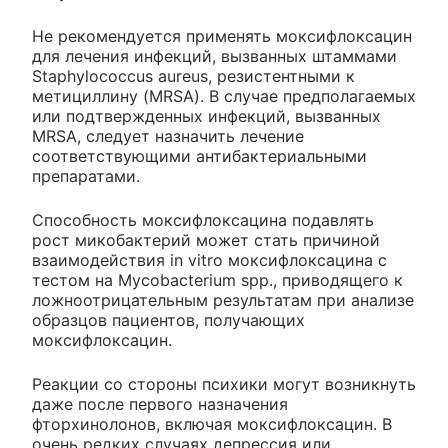
Не рекомендуется применять моксифлоксацин
для лечения инфекций, вызванных штаммами
Staphylococcus aureus, резистентными к
метициллину (MRSA). В случае предполагаемых
или подтвержденных инфекций, вызванных
MRSA, следует назначить лечение
соответствующими антибактериальными
препаратами.
Способность моксифлоксацина подавлять
рост микобактерий может стать причиной
взаимодействия in vitro моксифлоксацина с
тестом на Mycobacterium spp., приводящего к
ложноотрицательным результатам при анализе
образцов пациентов, получающих
моксифлоксацин.
Реакции со стороны психики могут возникнуть
даже после первого назначения
фторхинолонов, включая моксифлоксацин. В
очень редких случаях депрессия или