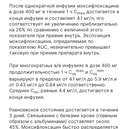
После однократной инфузии моксифлоксацина
в дозе 400 мг в течение 1 ч C
достигается в
max
конце инфузии и составляет 4.1 мг/л, что
соответствует ее увеличению приблизительно
на 26% по сравнению с величиной этого
показателя при приеме внутрь. Экспозиция
моксифлоксацина, определяемая по
показателю AUC, незначительно превышает
таковую при приеме препарата внутрь.
При многократных в/в инфузиях в дозе 400 мг
max
min
продолжительностью 1 ч C
и C
ss
ss
варьируют в пределах от 4.1 мг/л до 5.9 мг/л и
от 0.43 мг/л до 0.84 мг/л соответственно.
Средние C
, равные 4.4 мг/л, достигаются в
ss
конце инфузии.
Равновесное состояние достигается в течение
3 дней. Связывание с белками крови (главным
образом с альбуминами) составляет около
45%. Моксифлоксацин быстро распределяется