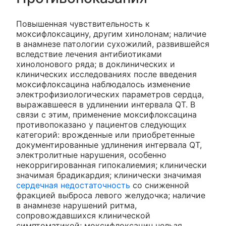
Повышенная чувствительность к
моксифлоксацину, другим хинолонам; наличие
в анамнезе патологии сухожилий, развившейся
вследствие лечения антибиотиками
хинолонового ряда; в доклинических и
клинических исследованиях после введения
моксифлоксацина наблюдалось изменение
электрофизиологических параметров сердца,
выражавшееся в удлинении интервала QT. В
связи с этим, применение моксифлоксацина
противопоказано у пациентов следующих
категорий: врожденные или приобретенные
документированные удлинения интервала QT,
электролитные нарушения, особенно
некорригированная гипокалиемия; клинически
значимая брадикардия; клинически значимая
сердечная недостаточность
со сниженной
фракцией выброса левого желудочка; наличие
в анамнезе нарушений ритма,
сопровождавшихся клинической
симптоматикой; моксифлоксацин нельзя