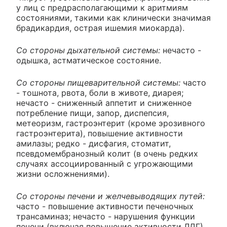
у лиц с предрасполагающими к аритмиям
состояниями, такими как клинически значимая
брадикардия, острая ишемия миокарда).
Со стороны дыхательной системы:
нечасто -
одышка, астматическое состояние.
Со стороны пищеварительной системы:
часто
- тошнота, рвота, боли в животе, диарея;
нечасто - сниженный аппетит и сниженное
потребление пищи, запор, диспепсия,
метеоризм, гастроэнтерит (кроме эрозивного
гастроэнтерита), повышение активности
амилазы; редко - дисфагия, стоматит,
псевдомембранозный колит (в очень редких
случаях ассоциированный с угрожающими
жизни осложнениями).
Со стороны печени и желчевыводящих путей:
часто - повышение активности печеночных
трансаминаз; нечасто - нарушения функции
печени (включая повышение активности ЛДГ),