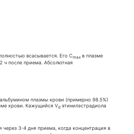
полностью всасывается. Его C
в плазме
max
-2 ч после приема. Абсолютная
 альбумином плазмы крови (примерно 98.5%)
зме крови. Кажущийся V
этинилэстрадиола
d
 через 3-4 дня приема, когда концентрация в