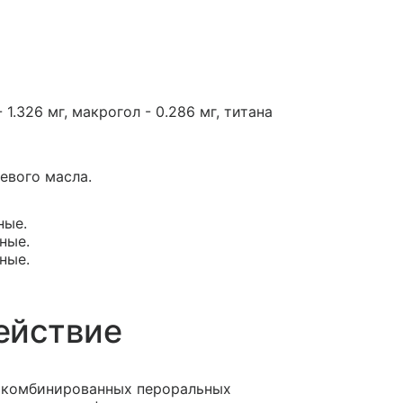
1.326 мг, макрогол - 0.286 мг, титана
евого масла.
ные.
ные.
ные.
ействие
х комбинированных пероральных