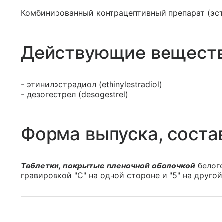
Комбинированный контрацептивный препарат (эст
Действующие вещест
- этинилэстрадиол (ethinylestradiol)
- дезогестрел (desogestrel)
Форма выпуска, соста
Таблетки, покрытые пленочной оболочкой
белого
гравировкой "C" на одной стороне и "5" на другой