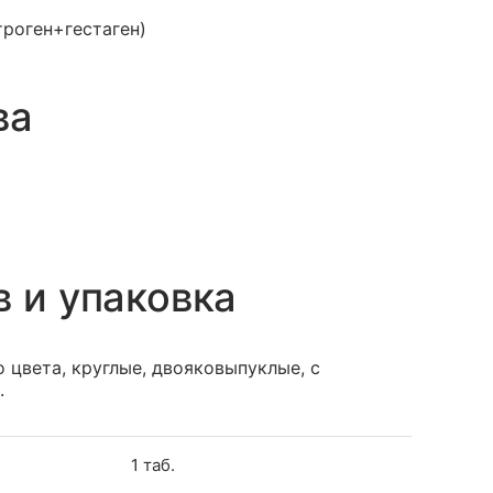
роген+гестаген)
ва
в и упаковка
 цвета, круглые, двояковыпуклые, с
.
1 таб.