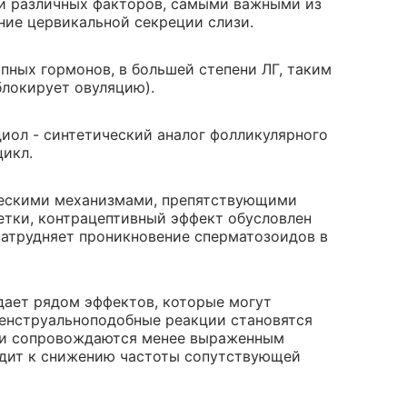
ии различных факторов, самыми важными из
ние цервикальной секреции слизи.
опных гормонов, в большей степени ЛГ, таким
блокирует овуляцию).
иол - синтетический аналог фолликулярного
цикл.
ческими механизмами, препятствующими
етки, контрацептивный эффект обусловлен
затрудняет проникновение сперматозоидов в
дает рядом эффектов, которые могут
Менструальноподобные реакции становятся
о и сопровождаются менее выраженным
одит к снижению частоты сопутствующей