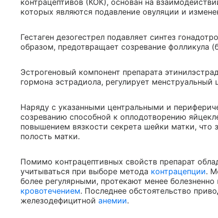
контрацептивов (КОК), основан на взаимодейств
которых являются подавление овуляции и измене
Гестаген дезогестрел подавляет синтез гонадотр
образом, предотвращает созревание фолликула (
Эстрогеновый компонент препарата этинилэстрад
гормона эстрадиола, регулирует менструальный 
Наряду с указанными центральными и перифери
созреванию способной к оплодотворению яйцекл
повышением вязкости секрета шейки матки, что 
полость матки.
Помимо контрацептивных свойств препарат обла
учитываться при выборе метода
контрацепции
. 
более регулярными, протекают менее болезненн
кровотечением
. Последнее обстоятельство прив
железодефицитной
анемии
.