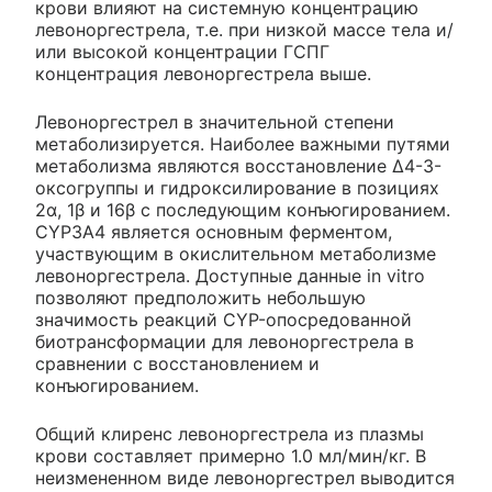
крови влияют на системную концентрацию
левоноргестрела, т.е. при низкой массе тела и/
или высокой концентрации ГСПГ
концентрация левоноргестрела выше.
Левоноргестрел в значительной степени
метаболизируется. Наиболее важными путями
метаболизма являются восстановление Δ4-3-
оксогруппы и гидроксилирование в позициях
2α, 1β и 16β с последующим конъюгированием.
CYP3A4 является основным ферментом,
участвующим в окислительном метаболизме
левоноргестрела. Доступные данные in vitro
позволяют предположить небольшую
значимость реакций CYP-опосредованной
биотрансформации для левоноргестрела в
сравнении с восстановлением и
конъюгированием.
Общий клиренс левоноргестрела из плазмы
крови составляет примерно 1.0 мл/мин/кг. В
неизмененном виде левоноргестрел выводится