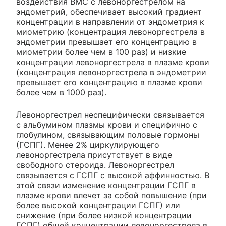
воздействия ВМС с левоноргестрелом на
эндометрий, обеспечивает высокий градиент
концентрации в направлении от эндометрия к
миометрию (концентрация левоноргестрела в
эндометрии превышает его концентрацию в
миометрии более чем в 100 раз) и низкие
концентрации левоноргестрела в плазме крови
(концентрация левоноргестрела в эндометрии
превышает его концентрацию в плазме крови
более чем в 1000 раз).
Левоноргестрел неспецифически связывается
с альбумином плазмы крови и специфично с
глобулином, связывающим половые гормоны
(ГСПГ). Менее 2% циркулирующего
левоноргестрела присутствует в виде
свободного стероида. Левоноргестрел
связывается с ГСПГ с высокой аффинностью. В
этой связи изменение концентрации ГСПГ в
плазме крови влечет за собой повышение (при
более высокой концентрации ГСПГ) или
снижение (при более низкой концентрации
ГСПГ) общей концентрации левоноргестрела в