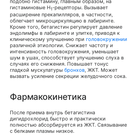
подобно гистамину, главным образом, на
гистаминовые H
-рецепторы. Вызывает
1
расширение прекапилляров, в частности,
облегчает микроциркуляцию в лабиринте.
Кроме того, бетагистин регулирует давление
эндолимфы в лабиринте и улитке, приводя к
клиническому улучшению при
головокружении
различной этиологии. Снижает частоту и
интенсивность головокружения, уменьшает
шум в ушах, способствует улучшению слуха в
случаях его снижения. Повышает тонус
гладкой мускулатуры
бронхов
, ЖКТ. Может
вызвать усиление секреции желудочного сока.
Фармакокинетика
После приема внутрь бетагистина
дигидрохлорид быстро и практически
полностью абсорбируется из ЖКТ. Связывание
с белками плазмы низкое.