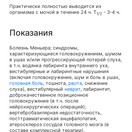
Практически полностью выводится из
организма с мочой в течение 24 ч. T
- 3-4 ч.
1/2
Показания
Болезнь Меньера; синдромы,
характеризующиеся головокружением, шумом
в ушах и/или прогрессирующей потерей слуха,
в т.ч. водянка лабиринта внутреннего уха,
вестибулярные и лабиринтные нарушения
(включая головокружение, шум и боль в ушах,
головная боль
, тошнота,
рвота
, снижение
слуха), вестибулярный
неврит
, лабиринтит,
доброкачественное позиционное
головокружение (в т.ч. после
нейрохирургических операций);
вертебробазилярная недостаточность,
посттравматическая энцефалопатия,
атеросклероз сосудов головного мозга (в
составе комплексной терапии).