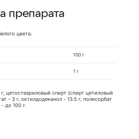
а препарата
елого цвета.
100 г
1 г
 г, цетостеариловый спирт (спирт цетиловый
т - 3 г, октилдодеканол - 13.5 г, полисорбат
- до 100 г.