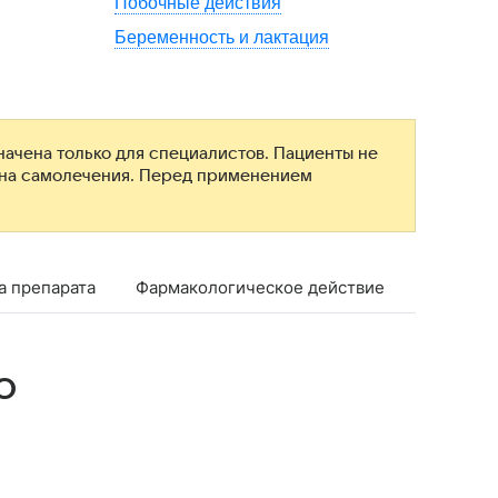
Побочные действия
Беременность и лактация
ачена только для специалистов. Пациенты не
ана самолечения. Перед применением
а препарата
Фармакологическое действие
Фармако
о