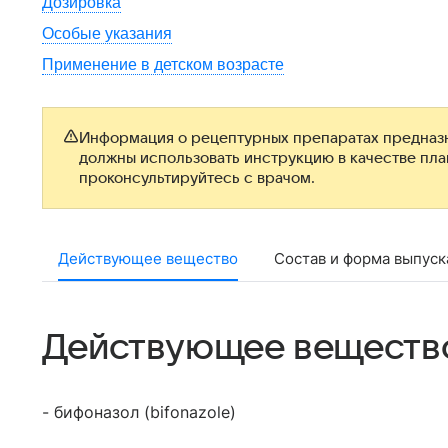
Дозировка
Особые указания
Применение в детском возрасте
Информация о рецептурных препаратах предназн
должны использовать инструкцию в качестве пл
проконсультируйтесь с врачом.
Действующее вещество
Состав и форма выпуск
Действующее веществ
- бифоназол (bifonazole)