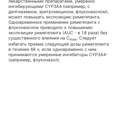
лекарственными препаратами, умеренно
ингибирующими CYP3A4 (например, с
дилтиаземом, эритромицином, флуконазолом);
может повышать экспозицию римегепанта.
Одновременное применение римегепанта с
флуконазолом приводило к повышению
экспозиции римегепанта (AUC - в 1.8 раза) без
существенного влияния на C
. Следует
max
избегать приема следующей дозы римегепанта
в течение 48 ч, если одновременно с ним
принимаются умеренные ингибиторы CYP3A4-
(например, флуконазол).