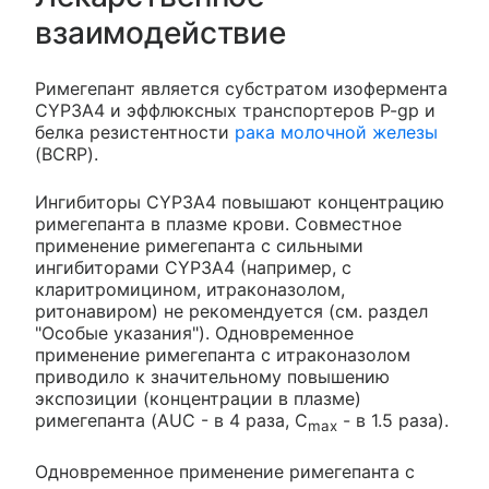
взаимодействие
Римегепант является субстратом изофермента
CYP3A4 и эффлюксных транспортеров P-gp и
белка резистентности
рака молочной железы
(BCRP).
Ингибиторы CYP3A4 повышают концентрацию
римегепанта в плазме крови. Совместное
применение римегепанта с сильными
ингибиторами CYP3A4 (например, с
кларитромицином, итраконазолом,
ритонавиром) не рекомендуется (см. раздел
"Особые указания"). Одновременное
применение римегепанта с итраконазолом
приводило к значительному повышению
экспозиции (концентрации в плазме)
римегепанта (AUC - в 4 раза, C
- в 1.5 раза).
max
Одновременное применение римегепанта с