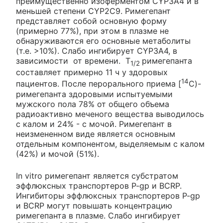
преимущественно изоферментом CYP3A4 и в
меньшей степени CYP2C9. Римегепант
представляет собой основную форму
(примерно 77%), при этом в плазме не
обнаруживаются его основные метаболиты
(т.е. >10%). Слабо ингибирует CYP3A4, в
зависимости от времени. T
римегепанта
1/2
составляет примерно 11 ч у здоровых
14
пациентов. После перорального приема [
С)-
римегепанта здоровыми испытуемыми
мужского пола 78% от общего объема
радиоактивно меченого вещества выводилось
с калом и 24% - с мочой. Римегепант в
неизмененном виде является основным
отдельным компонентом, выделяемым с калом
(42%) и мочой (51%).
In vitro римегепант является субстратом
эффлюксных транспортеров P-gp и BCRP.
Ингибиторы эффлюксных транспортеров P-gp
и BCRP могут повышать концентрацию
римегепанта в плазме. Слабо ингибирует