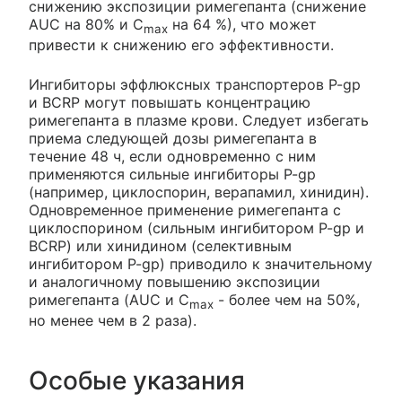
снижению экспозиции римегепанта (снижение
AUC на 80% и C
на 64 %), что может
max
привести к снижению его эффективности.
Ингибиторы эффлюксных транспортеров P-gp
и BCRP могут повышать концентрацию
римегепанта в плазме крови. Следует избегать
приема следующей дозы римегепанта в
течение 48 ч, если одновременно с ним
применяются сильные ингибиторы P-gp
(например, циклоспорин, верапамил, хинидин).
Одновременное применение римегепанта с
циклоспорином (сильным ингибитором P-gp и
BCRP) или хинидином (селективным
ингибитором P-gp) приводило к значительному
и аналогичному повышению экспозиции
римегепанта (AUC и C
- более чем на 50%,
max
но менее чем в 2 раза).
Особые указания