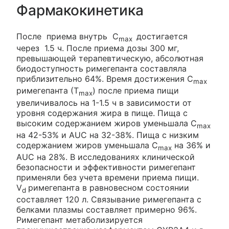
Фармакокинетика
После приема внутрь C
достигается
max
через 1.5 ч. После приема дозы 300 мг,
превышающей терапевтическую, абсолютная
биодоступность римегепанта составляла
приблизительно 64%. Время достижения C
max
римегепанта (Т
) после приема пищи
max
увеличивалось на 1-1.5 ч в зависимости от
уровня содержания жира в пище. Пища с
высоким содержанием жиров уменьшала C
max
на 42-53% и AUC на 32-38%. Пища с низким
содержанием жиров уменьшала C
на 36% и
max
AUC на 28%. В исследованиях клинической
безопасности и эффективности римегепант
применяли без учета времени приема пищи.
V
римегепанта в равновесном состоянии
d
составляет 120 л. Связывание римегепанта с
белками плазмы составляет примерно 96%.
Римегепант метаболизируется