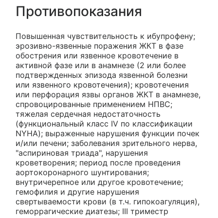
Противопоказания
Повышенная чувствительность к ибупрофену;
эрозивно-язвенные поражения ЖКТ в фазе
обострения или язвенное кровотечение в
активной фазе или в анамнезе (2 или более
подтвержденных эпизода язвенной болезни
или язвенного кровотечения); кровотечения
или перфорация язвы органов ЖКТ в анамнезе,
спровоцированные применением НПВС;
тяжелая сердечная недостаточность
(функциональный класс IV по классификации
NYHA); выраженные нарушения функции почек
и/или печени; заболевания зрительного нерва,
"аспириновая триада", нарушения
кроветворения; период после проведения
аортокоронарного шунтирования;
внутричерепное или другое кровотечение;
гемофилия и другие нарушения
свертываемости крови (в т.ч. гипокоагуляция),
геморрагические диатезы; III триместр