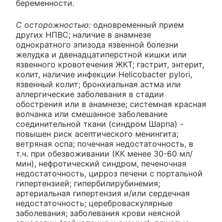
беременности.
С осторожностью:
одновременный прием
других НПВС; наличие в анамнезе
однократного эпизода язвенной болезни
желудка и двенадцатиперстной кишки или
язвенного кровотечения ЖКТ; гастрит, энтерит,
колит, наличие инфекции Helicobacter pylori,
язвенный колит; бронхиальная астма или
аллергические заболевания в стадии
обострения или в анамнезе; системная красная
волчанка или смешанное заболевание
соединительной ткани (синдром Шарпа) -
повышен риск асептического менингита;
ветряная оспа; почечная недостаточность, в
т.ч. при обезвоживании (КК менее 30-60 мл/
мин), нефротический синдром, печеночная
недостаточность, цирроз печени с портальной
гипертензией; гипербилирубинемия;
артериальная гипертензия и/или сердечная
недостаточность; цереброваскулярные
заболевания; заболевания крови неясной