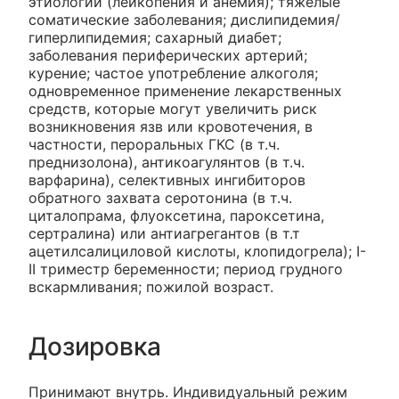
этиологии (лейкопения и анемия); тяжелые
соматические заболевания; дислипидемия/
гиперлипидемия; сахарный диабет;
заболевания периферических артерий;
курение; частое употребление алкоголя;
одновременное применение лекарственных
средств, которые могут увеличить риск
возникновения язв или кровотечения, в
частности, пероральных ГКС (в т.ч.
преднизолона), антикоагулянтов (в т.ч.
варфарина), селективных ингибиторов
обратного захвата серотонина (в т.ч.
циталопрама, флуоксетина, пароксетина,
сертралина) или антиагрегантов (в т.т
ацетилсалициловой кислоты, клопидогрела); I-
II триместр беременности; период грудного
вскармливания; пожилой возраст.
Дозировка
Принимают внутрь. Индивидуальный режим