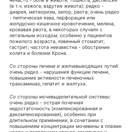
нечасто - боль в животе, тошнота, диспепсия
(в т.ч. изжога, вздутие живота); редко -
диарея, метеоризм, запор, рвота; очень редко
- пептическая язва, перфорация или
желудочно-кишечное кровотечение, мелена,
кровавая рвота, в некоторых случаях с
летальным исходом, особенно у пациентов
пожилого возраста, язвенный стоматит,
гастрит; частота неизвестна - обострение
колита и болезни Крона.
Со стороны печени и желчевыводящих путей:
очень редко - нарушения функции печени,
повышение активности печеночных
трансаминаз, гепатит и желтуха.
Со стороны мочевыделительной системы:
очень редко - острая почечная
недостаточность (компенсированная и
декомпенсированная), особенно при
длительном применении, в сочетании с
повышением концентрации мочевины в плазме