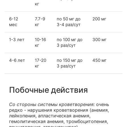
кг
6-12
7.7-9
по 50 мг до
200 мг
мес
кг
3-4 раз/сут
1-3 лет
10-16
по 100 мг до
300 мг
кг
3 раз/сут
4-6 лет
17-20
по 150 мг до
450 мг
кг
3 раз/сут
Побочные действия
Со стороны системы кроветворения:
очень
редко - нарушения кроветворения (анемия,
лейкопения, апластическая анемия,
гемолитическая анемия, тромбоцитопения,