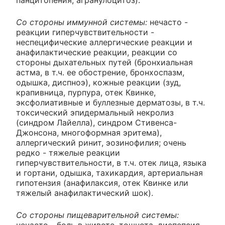
панцитопения, агранулоцитоз).
Со стороны иммунной системы:
нечасто -
реакции гиперчувствительности -
неспецифические аллергические реакции и
анафилактические реакции, реакции со
стороны дыхательных путей (бронхиальная
астма, в т.ч. ее обострение, бронхоспазм,
одышка, диспноэ), кожные реакции (зуд,
крапивница, пурпура, отек Квинке,
эксфолиативные и буллезные дерматозы, в т.ч.
токсический эпидермальный некролиз
(синдром Лайелла), синдром Стивенса-
Джонсона, многоформная эритема),
аллергический ринит, эозинофилия; очень
редко - тяжелые реакции
гиперчувствительности, в т.ч. отек лица, языка
и гортани, одышка, тахикардия, артериальная
гипотензия (анафилаксия, отек Квинке или
тяжелый анафилактический шок).
Со стороны пищеварительной системы: