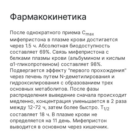
Фармакокинетика
После однократного приема C
max
мифепристона в плазме крови достигается
через 1.5 ч. Абсолютная биодоступность
составляет 69%. Связь мифепристона с
белками плазмы крови (альбумином и кислым
α1-гликопротеином) составляет 98%.
Подвергается эффекту "первого прохождения"
через печень путем N-деметилирования и
гидроксилирования с образованием трех
основных метаболитов. После фазы
распределения выведение сначала происходит
медленно, концентрация уменьшается в 2 раза
между 12-72 ч, затем более быстро. T
1/2
составляет 18 ч. В плазме крови не
определяется на 11 день. Мифепристон
выводится в основном через кишечник.