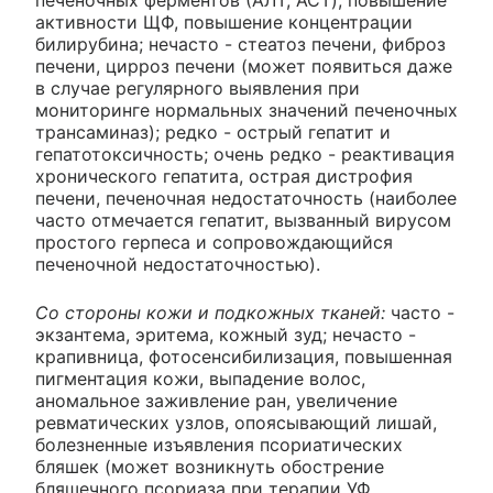
печеночных ферментов (АЛТ, ACT), повышение
активности ЩФ, повышение концентрации
билирубина; нечасто - стеатоз печени, фиброз
печени, цирроз печени (может появиться даже
в случае регулярного выявления при
мониторинге нормальных значений печеночных
трансаминаз); редко - острый гепатит и
гепатотоксичность; очень редко - реактивация
хронического гепатита, острая дистрофия
печени, печеночная недостаточность (наиболее
часто отмечается гепатит, вызванный вирусом
простого герпеса и сопровождающийся
печеночной недостаточностью).
Со стороны кожи и подкожных тканей:
часто -
экзантема, эритема, кожный зуд; нечасто -
крапивница, фотосенсибилизация, повышенная
пигментация кожи, выпадение волос,
аномальное заживление ран, увеличение
ревматических узлов, опоясывающий лишай,
болезненные изъявления псориатических
бляшек (может возникнуть обострение
бляшечного псориаза при терапии УФ