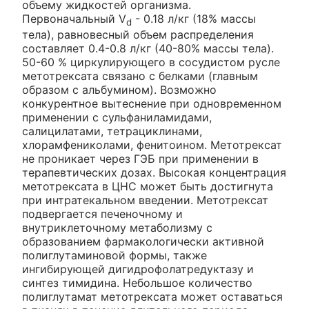
объему жидкостей организма.
Первоначальный V
- 0.18 л/кг (18% массы
d
тела), равновесный объем распределения
составляет 0.4-0.8 л/кг (40-80% массы тела).
50-60 % циркулирующего в сосудистом русле
метотрексата связано с белками (главным
образом с альбумином). Возможно
конкурентное вытеснение при одновременном
применении с сульфаниламидами,
салицилатами, тетрациклинами,
хлорамфениколами, фенитоином. Метотрексат
не проникает через ГЭБ при применении в
терапевтических дозах. Высокая концентрация
метотрексата в ЦНС может быть достигнута
при интратекальном введении. Метотрексат
подвергается печеночному и
внутриклеточному метаболизму с
образованием фармакологически активной
полиглутаминовой формы, также
ингибирующей дигидрофолатредуктазу и
синтез тимидина. Небольшое количество
полиглутамат метотрексата может оставаться