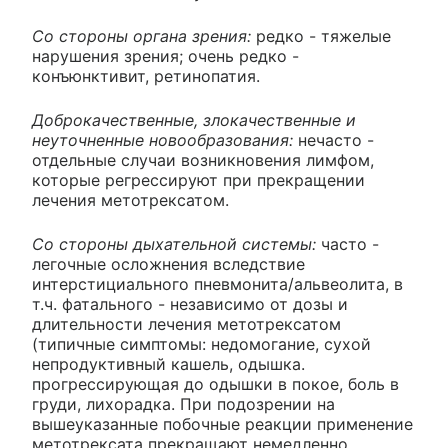
Со стороны органа зрения:
редко - тяжелые
нарушения зрения; очень редко -
конъюнктивит, ретинопатия.
Доброкачественные, злокачественные и
неуточненные новообразования:
нечасто -
отдельные случаи возникновения лимфом,
которые регрессируют при прекращении
лечения метотрексатом.
Со стороны дыхательной системы:
часто -
легочные осложнения вследствие
интерстициального пневмонита/альвеолита, в
т.ч. фатального - независимо от дозы и
длительности лечения метотрексатом
(типичные симптомы: недомогание, сухой
непродуктивный кашель, одышка.
прогрессирующая до одышки в покое, боль в
груди, лихорадка. При подозрении на
вышеуказанные побочные реакции применение
метотрексата прекращают немедленно,