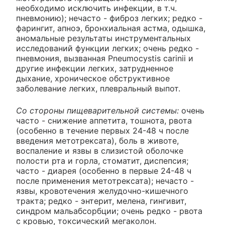
необходимо исключить инфекции, в т.ч.
пневмонию); нечасто - фиброз легких; редко -
фарингит, апноэ, бронхиальная астма, одышка,
аномальные результаты инструментальных
исследований функции легких; очень редко -
пневмония, вызванная Pneumocystis carinii и
другие инфекции легких, затрудненное
дыхание, хроническое обструктивное
заболевание легких, плевральный выпот.
Со стороны пищеварительной системы:
очень
часто - снижение аппетита, тошнота, рвота
(особенно в течение первых 24-48 ч после
введения метотрексата), боль в животе,
воспаление и язвы в слизистой оболочке
полости рта и горла, стоматит, диспепсия;
часто - диарея (особенно в первые 24-48 ч
после применения метотрексата); нечасто -
язвы, кровотечения желудочно-кишечного
тракта; редко - энтерит, мелена, гингивит,
синдром мальабсорбции; очень редко - рвота
с кровью, токсический мегаколон.