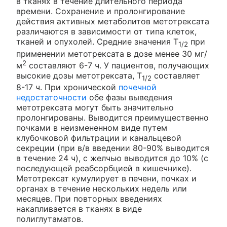
в тканях в течение длительного периода
времени. Сохранение и пролонгирование
действия активных метаболитов метотрексата
различаются в зависимости от типа клеток,
тканей и опухолей. Средние значения T
при
1/2
применении метотрексата в дозе менее 30 мг/
2
м
составляют 6-7 ч. У пациентов, получающих
высокие дозы метотрексата, T
составляет
1/2
8-17 ч. При хронической
почечной
недостаточности
обе фазы выведения
метотрексата могут быть значительно
пролонгированы. Выводится преимущественно
почками в неизмененном виде путем
клубочковой фильтрации и канальцевой
секреции (при в/в введении 80-90% выводится
в течение 24 ч), с желчью выводится до 10% (с
последующей реабсорбцией в кишечнике).
Метотрексат кумулирует в печени, почках и
органах в течение нескольких недель или
месяцев. При повторных введениях
накапливается в тканях в виде
полиглутаматов.