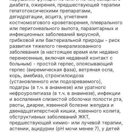
диабета, ожирения, предшествующей терапии
гепатотоксическими препаратами,
дегидратации, асцита, угнетения
костномозгового кроветворения, плеврального
или перитонеального выпота, паразитарных и
инфекционных заболеваний вирусной,
грибковой или бактериальной природы - риск
развития тяжелого генерализованного
заболевания (в настоящее время или недавно
перенесенные, включая недавний контакт с
больным) - простой герпес, опоясывающий
герпес (виремическая фаза), ветряная оспа,
корь, амебиаз, стронгилоидоза
(установленного или подозреваемого),
подагры (в т.ч. в анамнезе) или уратного
нефроуролитиаза (в т.ч. в анамнезе), инфекции
и воспаления слизистой оболочки полости рта,
рвоты, диареи, язвенной болезни желудка и
двенадцатиперстной кишки, язвенного колита,
обструктивных заболеваний ЖКТ,
предшествующей химио- или лучевой терапии,
астении, ацидурии (pH мочи менее 7), у детей