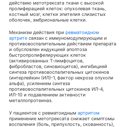
действию метотрексата ткани с высокой
пролиферацией клеток: опухолевая ткань,
костный мозг, клетки эпителия слизистых
оболочек, эмбриональные клетки.
Механизм действия при
ревматоидном
артрите
связан с иммуномодулирующим и
противовоспалительным действием препарата
и обусловлен индукцией апоптоза
быстропролифелирующих клеток
(активированных Т-лимфоцитов,
фибробластов, синовиоцитов), ингибицией
синтеза противовоспалительных цитокинов
(интерлейкин (ИЛ)-1, фактор некроза опухоли
альфа), усилением синтеза
противовоспалительных цитокинов ИЛ-4,
ИЛ-10 и подавлением активности
металлопротеиназ.
У пациентов с ревматоидным
артритом
применение метотрексата снижает симптомы
воспаления (боль, припухлость, скованность),