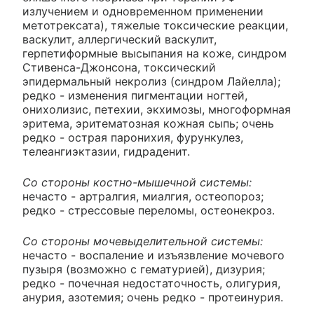
излучением и одновременном применении
метотрексата), тяжелые токсические реакции,
васкулит, аллергический васкулит,
герпетиформные высыпания на коже, синдром
Стивенса-Джонсона, токсический
эпидермальный некролиз (синдром Лайелла);
редко - изменения пигментации ногтей,
онихолизис, петехии, экхимозы, многоформная
эритема, эритематозная кожная сыпь; очень
редко - острая паронихия, фурункулез,
телеангиэктазии, гидраденит.
Со стороны костно-мышечной системы:
нечасто - артралгия, миалгия, остеопороз;
редко - стрессовые переломы, остеонекроз.
Со стороны мочевыделительной системы:
нечасто - воспаление и изъязвление мочевого
пузыря (возможно с гематурией), дизурия;
редко - почечная недостаточность, олигурия,
анурия, азотемия; очень редко - протеинурия.