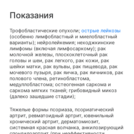
Показания
Трофобластические опухоли;
острые лейкозы
(особенно лимфобластный и миелобластный
варианты); нейролейкемия; неходжкинские
лимфомы (включая лимфосаркому); рак
молочной железы, плоскоклеточный рак
головы и шеи, рак легкого, рак кожи, рак
шейки матки, рак вульвы, рак пищевода, рак
мочевого пузыря, рак яичка, рак яичников, рак
полового члена, ретинобластома,
медуллобластома; остеогенная саркома и
саркома мягких тканей; грибовидный микоз
(далеко зашедшие стадии);
Тяжелые формы псориаза, псориатический
артрит, ревматоидный артрит, ювенильный
хронический артрит, дерматомиозит,
системная красная волчанка, анкилозирующий
спондилоартрит (при неэффективности