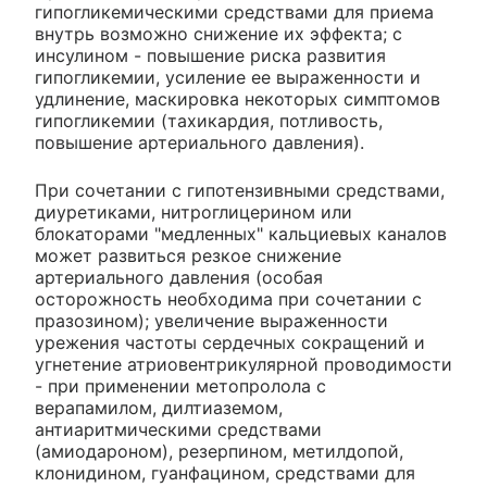
гипогликемическими средствами для приема
внутрь возможно снижение их эффекта; с
инсулином - повышение риска развития
гипогликемии, усиление ее выраженности и
удлинение, маскировка некоторых симптомов
гипогликемии (тахикардия, потливость,
повышение артериального давления).
При сочетании с гипотензивными средствами,
диуретиками, нитроглицерином или
блокаторами "медленных" кальциевых каналов
может развиться резкое снижение
артериального давления (особая
осторожность необходима при сочетании с
празозином); увеличение выраженности
урежения частоты сердечных сокращений и
угнетение атриовентрикулярной проводимости
- при применении метопролола с
верапамилом, дилтиаземом,
антиаритмическими средствами
(амиодароном), резерпином, метилдопой,
клонидином, гуанфацином, средствами для