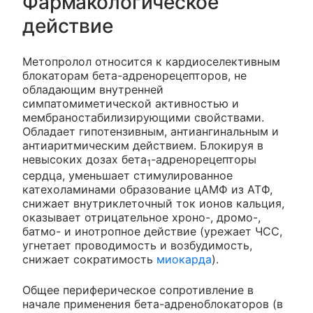
Фармакологическое
действие
Метопролол относится к кардиоселективным
блокаторам бета-адренорецепторов, не
обладающим внутренней
симпатомиметической активностью и
мембраностабилизирующими свойствами.
Обладает гипотензивным, антиангинальным и
антиаритмическим действием. Блокируя в
невысоких дозах бета
-адренорецепторы
1
сердца, уменьшает стимулированное
катехоламинами образование цАМФ из АТФ,
снижает внутриклеточный ток ионов кальция,
оказывает отрицательное хроно-, дромо-,
батмо- и инотропное действие (урежает ЧСС,
угнетает проводимость и возбудимость,
снижает сократимость
миокарда
).
Общее периферическое сопротивление в
начале применения бета-адреноблокаторов (в