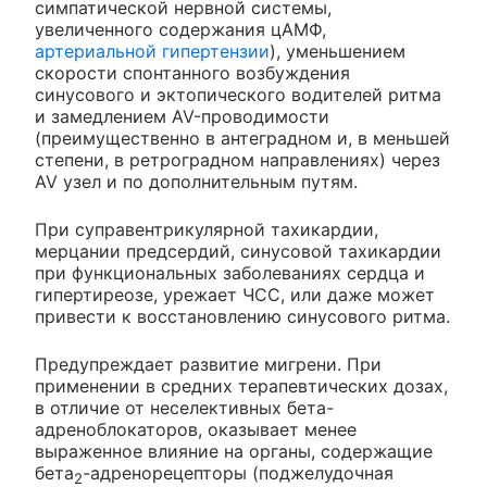
симпатической нервной системы,
увеличенного содержания цАМФ,
артериальной гипертензии
), уменьшением
скорости спонтанного возбуждения
синусового и эктопического водителей ритма
и замедлением AV-проводимости
(преимущественно в антеградном и, в меньшей
степени, в ретроградном направлениях) через
AV узел и по дополнительным путям.
При суправентрикулярной тахикардии,
мерцании предсердий, синусовой тахикардии
при функциональных заболеваниях сердца и
гипертиреозе, урежает ЧСС, или даже может
привести к восстановлению синусового ритма.
Предупреждает развитие мигрени. При
применении в средних терапевтических дозах,
в отличие от неселективных бета-
адреноблокаторов, оказывает менее
выраженное влияние на органы, содержащие
бета
-адренорецепторы (поджелудочная
2