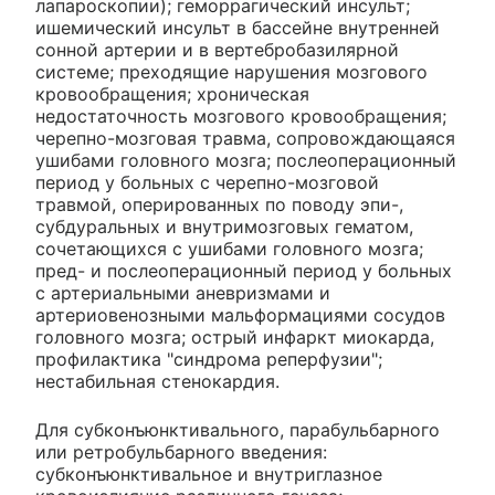
лапароскопии); геморрагический инсульт;
ишемический инсульт в бассейне внутренней
сонной артерии и в вертебробазилярной
системе; преходящие нарушения мозгового
кровообращения; хроническая
недостаточность мозгового кровообращения;
черепно-мозговая травма, сопровождающаяся
ушибами головного мозга; послеоперационный
период у больных с черепно-мозговой
травмой, оперированных по поводу эпи-,
субдуральных и внутримозговых гематом,
сочетающихся с ушибами головного мозга;
пред- и послеоперационный период у больных
с артериальными аневризмами и
артериовенозными мальформациями сосудов
головного мозга; острый инфаркт миокарда,
профилактика "синдрома реперфузии";
нестабильная стенокардия.
Для субконъюнктивального, парабульбарного
или ретробульбарного введения:
субконъюнктивальное и внутриглазное