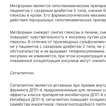
Метформин является гипогликемическим препара
пациентов с сахарным диабетом 2 типа, снижая 
глюкозы в крови. Его фармакологические механи
действия пероральных гипогликемических препар
Метформин снижает синтез глюкозы в печени, сн
повышает чувствительность к инсулину путем ус
глюкозы. В отличие от производных сульфонилм
ни у пациентов с сахарным диабетом 2 типа, ни 
обстоятельств) и не вызывает гиперинсулинемии
инсулина не изменяется, при этом концентрация 
плазменной концентрации инсулина могут снизить
Ситаглиптин
Ситаглиптин является активным при приеме внут
фермента ДПП-4, предназначенным для лечения с
эффекты класса препаратов-ингибиторов ДПП-4 
Ингибируя ДПП-4, ситаглиптин повышает концент
семейства инкретинов: глюкагоноподобного пепти