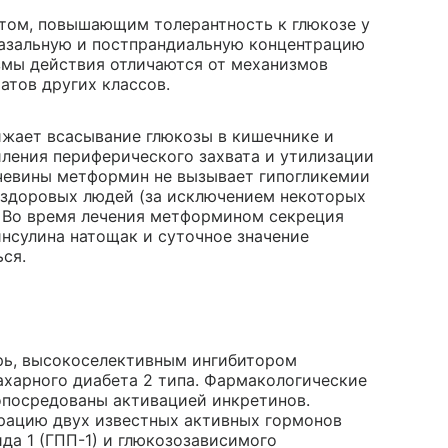
том, повышающим толерантность к глюкозе у
базальную и постпрандиальную концентрацию
змы действия отличаются от механизмов
атов других классов.
ижает всасывание глюкозы в кишечнике и
иления периферического захвата и утилизации
очевины метформин не вызывает гипогликемии
у здоровых людей (за исключением некоторых
. Во время лечения метформином секреция
инсулина натощак и суточное значение
ся.
рь, высокоселективным ингибитором
ахарного диабета 2 типа. Фармакологические
опосредованы активацией инкретинов.
рацию двух известных активных гормонов
да 1 (ГПП-1) и глюкозозависимого