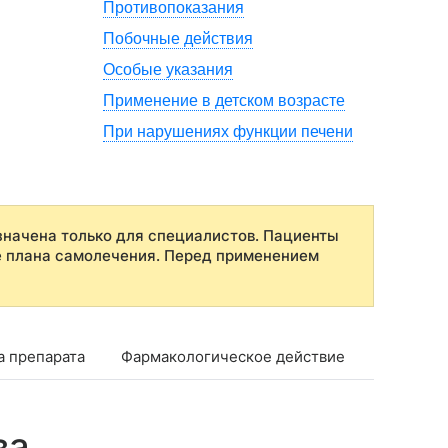
Противопоказания
Побочные действия
Особые указания
Применение в детском возрасте
При нарушениях функции печени
начена только для специалистов. Пациенты
е плана самолечения. Перед применением
а препарата
Фармакологическое действие
Фармако
ва