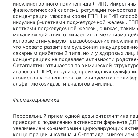
инсулинотропного полипептида (ГИП). Инкретины
физиологической системы регуляции гомеостаза
концентрации глюкозы крови ГПП-1 и ГИП способ
инсулина β-клетками поджелудочной железы. ГПП
клетками поджелудочной железы, снижая, таким о
механизм действия отличается от механизма де
которые стимулируют высвобождение инсулина и 
что чревато развитием сульфонил-индуцированной
сахарным диабетом 2 типа, но и у здоровых лиц.
концентрациях не подавляет активности родств
Ситаглиптин отличается по химической структур
аналогов ГПП-1, инсулина, производных сульфони
агонистов γ-рецепторов, активируемых пролифер
альфа-глюкозидазы и аналогов амилина.
Фармакодинамика
Пероральный прием одной дозы ситаглиптина пац
приводит к подавлению активности фермента ДПП
увеличением концентрации циркулирующих актив
концентрации инсулина и С-пептида, снижением 