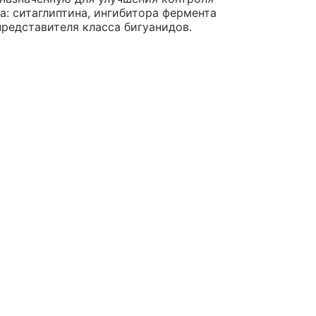
а: ситаглиптина, ингибитора фермента
редставителя класса бигуанидов.