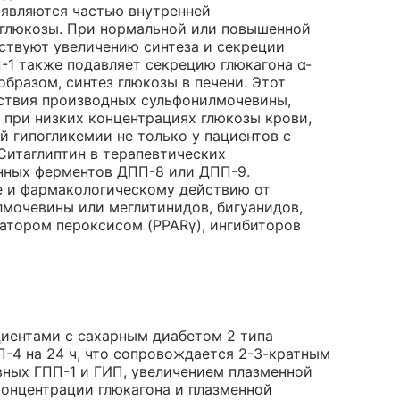
 являются частью внутренней
 глюкозы. При нормальной или повышенной
ствуют увеличению синтеза и секреции
-1 также подавляет секрецию глюкагона α-
бразом, синтез глюкозы в печени. Этот
йствия производных сульфонилмочевины,
при низких концентрациях глюкозы крови,
 гипогликемии не только у пациентов с
 Ситаглиптин в терапевтических
енных ферментов ДПП-8 или ДПП-9.
е и фармакологическому действию от
лмочевины или меглитинидов, бигуанидов,
атором пероксисом (PPARγ), ингибиторов
иентами с сахарным диабетом 2 типа
-4 на 24 ч, что сопровождается 2-3-кратным
ных ГПП-1 и ГИП, увеличением плазменной
концентрации глюкагона и плазменной