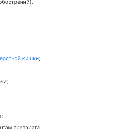
обострений).
перстной кишки
;
ни;
;
нтам препарата.