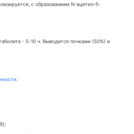
олизируется, с образованием N-ацетил-5-
таболита - 5-10 ч. Выводится почками (50%) и
очности
.
й);