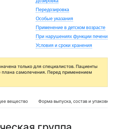
Дозировка
Передозировка
Особые указания
Применение в детском возрасте
При нарушениях функции печени
Условия и сроки хранения
начена только для специалистов. Пациенты
е плана самолечения. Перед применением
ее вещество
Форма выпуска, состав и упаковка
Фар
ческая группа