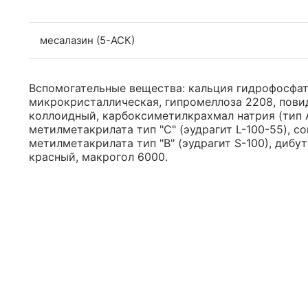
месалазин (5-АСК)
Вспомогательные вещества: кальция гидрофосфат
микрокристаллическая, гипромеллоза 2208, пови
коллоидный, карбоксиметилкрахмал натрия (тип 
метилметакрилата тип "С" (эудрагит L-100-55), 
метилметакрилата тип "B" (эудрагит S-100), дибу
красный, макрогол 6000.