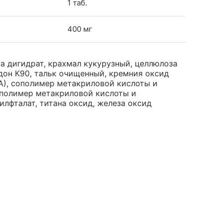
1 таб.
400 мг
а дигидрат, крахмал кукурузный, целлюлоза
дон К90, тальк очищенный, кремния оксид
А), сополимер метакриловой кислоты и
сополимер метакриловой кислоты и
тилфталат, титана оксид, железа оксид