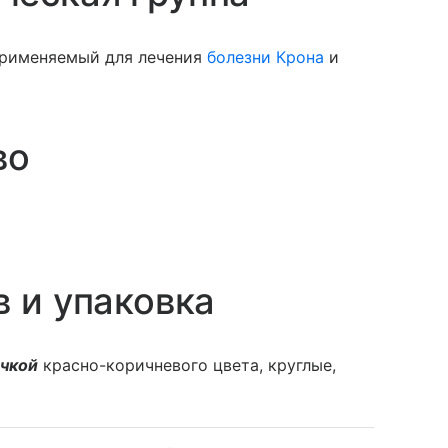
применяемый для лечения
болезни Крона
и
во
в и упаковка
очкой
красно-коричневого цвета, круглые,