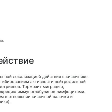
е.
ействие
енной локализацией действия в кишечнике.
нгибированием активности нейтрофильной
йкотриенов. Тормозит миграцию,
секрецию иммуноглобулинов лимфоцитами.
м в отношении кишечной палочки и
ике).