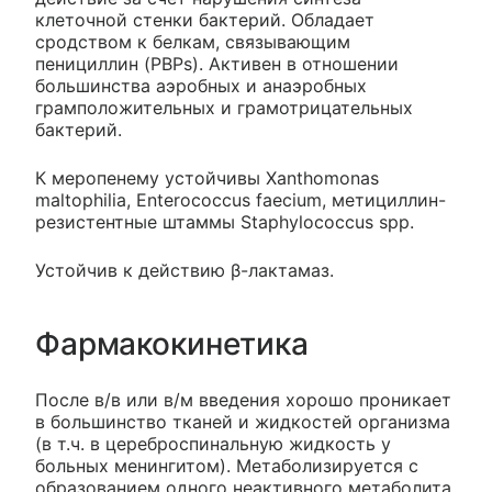
клеточной стенки бактерий. Обладает
сродством к белкам, связывающим
пенициллин (PBPs). Активен в отношении
большинства аэробных и анаэробных
грамположительных и грамотрицательных
бактерий.
К меропенему устойчивы Xanthomonas
maltophilia, Enterococcus faecium, метициллин-
резистентные штаммы Staphylococcus spp.
Устойчив к действию β-лактамаз.
Фармакокинетика
После в/в или в/м введения хорошо проникает
в большинство тканей и жидкостей организма
(в т.ч. в цереброспинальную жидкость у
больных менингитом). Метаболизируется с
образованием одного неактивного метаболита.