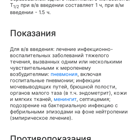
T
при в/в введении составляет 1 ч, при в/м
1/2
введении - 1.5 ч.
Показания
Для в/в введения: лечение инфекционно-
воспалительных заболеваний тяжелого
течения, вызванных одним или несколькими
чувствительными к меропенему
возбудителями:
пневмония
, включая
госпитальные пневмонии; инфекции
мочевыводящих путей, брюшной полости,
органов малого таза (в т.ч. эндометрит), кожи
и мягких тканей,
менингит
, септицемия;
подозрение на бактериальную инфекцию с
фебрильными эпизодами на фоне нейтропении
(эмпирическое лечение).
Противопоказания