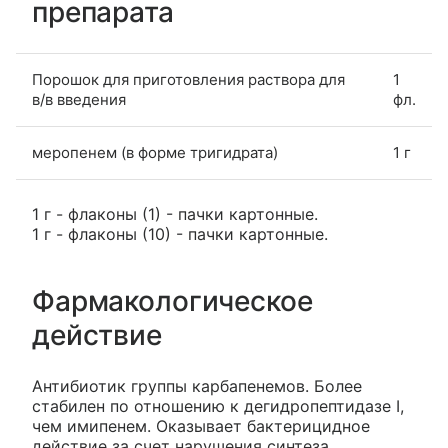
препарата
Порошок для приготовления раствора для
1
в/в введения
фл.
меропенем (в форме тригидрата)
1 г
1 г - флаконы (1) - пачки картонные.
1 г - флаконы (10) - пачки картонные.
Фармакологическое
действие
Антибиотик группы карбапенемов. Более
стабилен по отношению к дегидропептидазе I,
чем имипенем. Оказывает бактерицидное
действие за счет нарушения синтеза