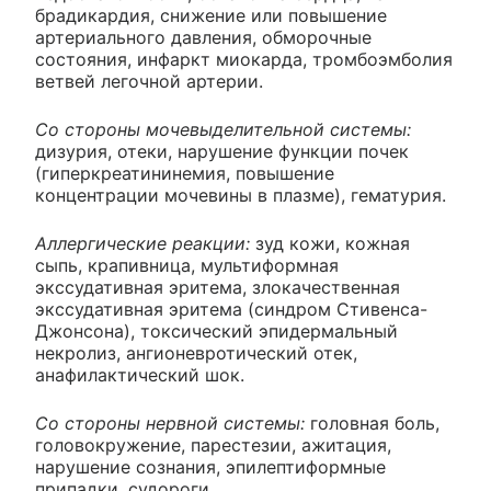
брадикардия, снижение или повышение
артериального давления, обморочные
состояния, инфаркт миокарда, тромбоэмболия
ветвей легочной артерии.
Со стороны мочевыделительной системы:
дизурия, отеки, нарушение функции почек
(гиперкреатининемия, повышение
концентрации мочевины в плазме), гематурия.
Аллергические реакции:
зуд кожи, кожная
сыпь, крапивница, мультиформная
экссудативная эритема, злокачественная
экссудативная эритема (синдром Стивенса-
Джонсона), токсический эпидермальный
некролиз, ангионевротический отек,
анафилактический шок.
Со стороны нервной системы:
головная боль,
головокружение, парестезии, ажитация,
нарушение сознания, эпилептиформные
припадки, судороги.