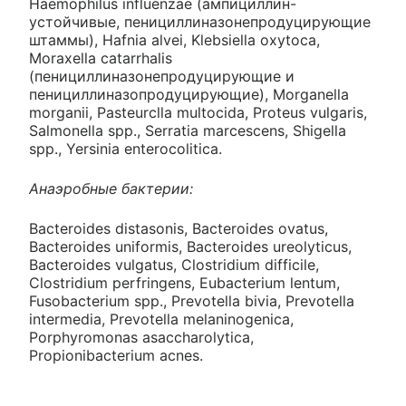
Haemophilus influenzae (ампициллин-
устойчивые, пенициллиназонепродуцирующие
штаммы), Hafnia alvei, Klebsiella oxytoca,
Moraxella catarrhalis
(пенициллиназонепродуцирующие и
пенициллиназопродуцирующие), Morganella
morganii, Pasteurclla multocida, Proteus vulgaris,
Salmonella spp., Serratia marcescens, Shigella
spp., Yersinia enterocolitica.
Анаэробные бактерии:
Bacteroides distasonis, Bacteroides ovatus,
Bacteroides uniformis, Bacteroides ureolyticus,
Bacteroides vulgatus, Clostridium difficile,
Clostridium perfringens, Eubacterium lentum,
Fusobacterium spp., Prevotella bivia, Prevotella
intermedia, Prevotella melaninogenica,
Porphyromonas asaccharolytica,
Propionibacterium acnes.