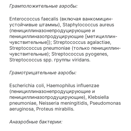
Грамположительные аэробы:
Enterococcus faecalis (включая ванкомицин-
устойчивые штаммы), Staphylococcus aureus
(пенициллиназонепродуцирующие и
пенициллиназопродуцирующие [метициллин-
чувствительные]); Streptococcus agalactiae,
Streptococcus pneumoniae (только пенициллин-
чувствительные); Streptococcus pyogenes,
Streptococcus spp. группы viridans.
Грамотрицательные аэробы:
Escherichia coli, Haemophilus influenzae
(пенициллиназонепродуцирующие и
пенициллиназопродуцирующие), Klebsiella
pneumoniae, Neisseria meningitidis, Pseudomonas
aeruginosa, Proteus mirabilis.
Анаэробные бактерии: