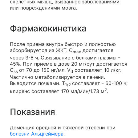
скелетных мышц, вызванное заболеваниями
или повреждениями мозга.
Фармакокинетика
После приема внутрь быстро и полностью
абсорбируется из ЖКТ. C
достигается
max
через 3-8 ч. Связывание с белками плазмы -
45%. При приеме в дозе 20 мг/сут достигается
C
от 70 до 150 нг/мл. V
составляет 10 л/кг.
ss
d
Частично метаболизируется в печени.
Выводится почками. T
составляет - 60-100 ч;
1/2
2
клиренс составляет 170 мл/мин/1.73 м
.
Показания
Деменция средней и тяжелой степени при
болезни Альцгеймера
.