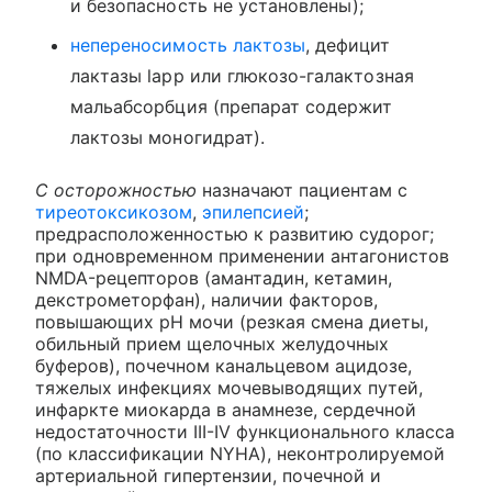
и безопасность не установлены);
непереносимость лактозы
, дефицит
лактазы lapp или глюкозо-галактозная
мальабсорбция (препарат содержит
лактозы моногидрат).
C осторожностью
назначают пациентам с
тиреотоксикозом
,
эпилепсией
;
предрасположенностью к развитию судорог;
при одновременном применении антагонистов
NMDA-рецепторов (амантадин, кетамин,
декстрометорфан), наличии факторов,
повышающих рН мочи (резкая смена диеты,
обильный прием щелочных желудочных
буферов), почечном канальцевом ацидозе,
тяжелых инфекциях мочевыводящих путей,
инфаркте миокарда в анамнезе, сердечной
недостаточности III-IV функционального класса
(по классификации NYHA), неконтролируемой
артериальной гипертензии, почечной и