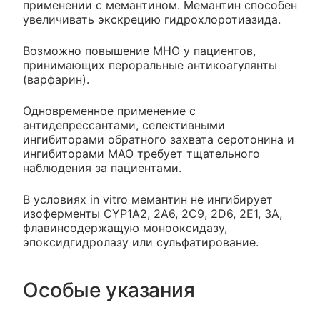
применении с мемантином. Мемантин способен
увеличивать экскрецию гидрохлоротиазида.
Возможно повышение MHO у пациентов,
принимающих пероральные антикоагулянты
(варфарин).
Одновременное применение с
антидепрессантами, селективными
ингибиторами обратного захвата серотонина и
ингибиторами МАО требует тщательного
наблюдения за пациентами.
В условиях in vitro мемантин не ингибирует
изоферменты CYP1A2, 2А6, 2С9, 2D6, 2Е1, 3А,
флавинсодержащую монооксидазу,
эпоксидгидролазу или сульфатирование.
Особые указания