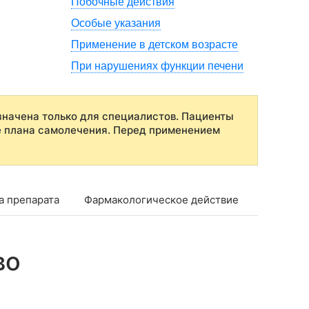
Побочные действия
Особые указания
Применение в детском возрасте
При нарушениях функции печени
начена только для специалистов. Пациенты
е плана самолечения. Перед применением
а препарата
Фармакологическое действие
Фармако
во