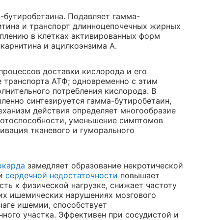
-бутиробетаина. Подавляет гамма-
нитина и транспорт длинноцепочечных жирных
оплению в клетках активированных форм
карнитина и ацилкоэнзима А.
процессов доставки кислорода и его
е транспорта АТФ; одновременно с этим
олнительного потребления кислорода. В
иленно синтезируется гамма-бутиробетаин,
ханизм действия определяет многообразие
ботоспособности, уменьшение симптомов
тивация тканевого и гуморального
окарда
замедляет образование некротической
ри
сердечной недостаточности
повышает
ть к физической нагрузке, снижает частоту
ких ишемических нарушениях мозгового
чаге ишемии, способствует
ного участка. Эффективен при сосудистой и