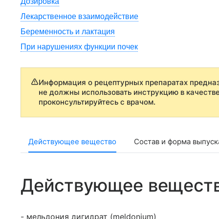
Дозировка
Лекарственное взаимодействие
Беременность и лактация
При нарушениях функции почек
Информация о рецептурных препаратах предназ
не должны использовать инструкцию в качеств
проконсультируйтесь с врачом.
Действующее вещество
Состав и форма выпуск
Действующее вещест
- мельдония дигидрат (meldonium)