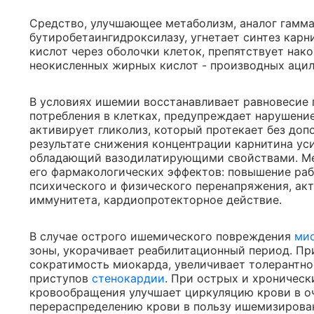
Средство, улучшающее метаболизм, аналог гамма
бутиробетаингидроксилазу, угнетает синтез кар
кислот через оболочки клеток, препятствует нак
неокисленных жирных кислот - производных ацил
В условиях ишемии восстанавливает равновесие 
потребления в клетках, предупреждает нарушени
активирует гликолиз, который протекает без доп
результате снижения концентрации карнитина ус
обладающий вазодилатирующими свойствами. Ме
его фармакологических эффектов: повышение ра
психического и физического перенапряжения, ак
иммунитета, кардиопротекторное действие.
В случае острого ишемического повреждения
ми
зоны, укорачивает реабилитационный период. П
сократимость миокарда, увеличивает толерантнос
приступов
стенокардии
. При острых и хроничес
кровообращения улучшает циркуляцию крови в о
перераспределению крови в пользу ишемизирован