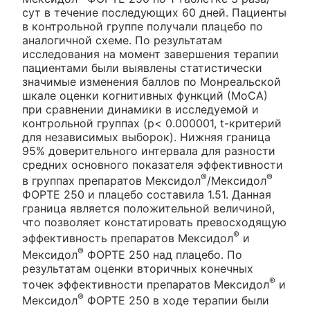
сут в течение последующих 60 дней. Пациенты
в контрольной группе получали плацебо по
аналогичной схеме. По результатам
исследования на момент завершения терапии
пациентами были выявлены статистически
значимые изменения баллов по Монреальской
шкале оценки когнитивных функций (МоСА)
при сравнении динамики в исследуемой и
контрольной группах (р< 0.000001, t-критерий
для независимых выборок). Нижняя граница
95% доверительного интервала для разности
средних основного показателя эффективности
®
®
в группах препаратов Мексидол
/Мексидол
ФОРТЕ 250 и плацебо составила 1.51. Данная
граница является положительной величиной,
что позволяет констатировать превосходящую
®
эффективность препаратов Мексидол
и
®
Мексидол
ФОРТЕ 250 над плацебо. По
результатам оценки вторичных конечных
®
точек эффективности препаратов Мексидол
и
®
Мексидол
ФОРТЕ 250 в ходе терапии были