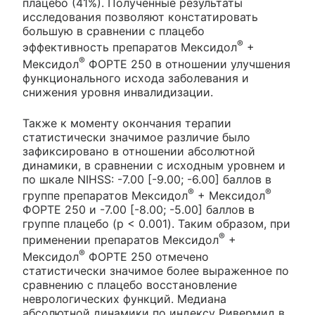
плацебо (41%). Полученные результаты
исследования позволяют констатировать
большую в сравнении с плацебо
®
эффективность препаратов Мексидол
+
®
Мексидол
ФОРТЕ 250 в отношении улучшения
функционального исхода заболевания и
снижения уровня инвалидизации.
Также к моменту окончания терапии
статистически значимое различие было
зафиксировано в отношении абсолютной
динамики, в сравнении с исходным уровнем и
по шкале NIHSS: -7.00 [-9.00; -6.00] баллов в
®
®
группе препаратов Мексидол
+ Мексидол
ФОРТЕ 250 и -7.00 [-8.00; -5.00] баллов в
группе плацебо (p < 0.001). Таким образом, при
®
применении препаратов Мексидол
+
®
Мексидол
ФОРТЕ 250 отмечено
статистически значимое более выраженное по
сравнению с плацебо восстановление
неврологических функций. Медиана
абсолютной динамики по индексу Ривермид в