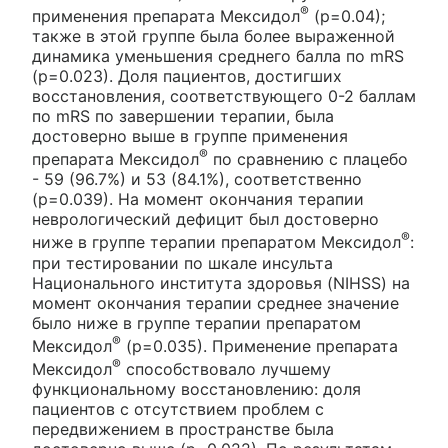
®
применения препарата Мексидол
(р=0.04);
также в этой группе была более выраженной
динамика уменьшения среднего балла по mRS
(p=0.023). Доля пациентов, достигших
восстановления, соответствующего 0-2 баллам
по mRS по завершении терапии, была
достоверно выше в группе применения
®
препарата Мексидол
по сравнению с плацебо
- 59 (96.7%) и 53 (84.1%), соответственно
(р=0.039). На момент окончания терапии
неврологический дефицит был достоверно
®
ниже в группе терапии препаратом Мексидол
:
при тестировании по шкале инсульта
Национального института здоровья (NIHSS) на
момент окончания терапии среднее значение
было ниже в группе терапии препаратом
®
Мексидол
(р=0.035). Применение препарата
®
Мексидол
способствовало лучшему
функциональному восстановлению: доля
пациентов с отсутствием проблем с
передвижением в пространстве была