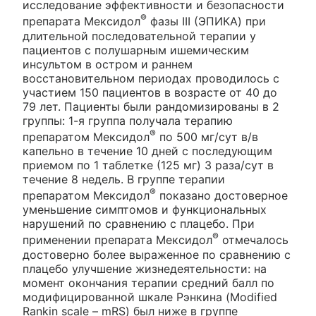
исследование эффективности и безопасности
®
препарата Мексидол
фазы III (ЭПИКА) при
длительной последовательной терапии у
пациентов с полушарным ишемическим
инсультом в остром и раннем
восстановительном периодах проводилось с
участием 150 пациентов в возрасте от 40 до
79 лет. Пациенты были рандомизированы в 2
группы: 1-я группа получала терапию
®
препаратом Мексидол
по 500 мг/сут в/в
капельно в течение 10 дней с последующим
приемом по 1 таблетке (125 мг) 3 раза/сут в
течение 8 недель. В группе терапии
®
препаратом Мексидол
показано достоверное
уменьшение симптомов и функциональных
нарушений по сравнению с плацебо. При
®
применении препарата Мексидол
отмечалось
достоверно более выраженное по сравнению с
плацебо улучшение жизнедеятельности: на
момент окончания терапии средний балл по
модифицированной шкале Рэнкина (Modified
Rankin scale – mRS) был ниже в группе