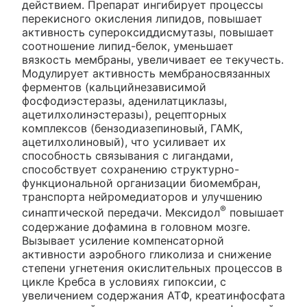
действием. Препарат ингибирует процессы
перекисного окисления липидов, повышает
активность супероксиддисмутазы, повышает
соотношение липид-белок, уменьшает
вязкость мембраны, увеличивает ее текучесть.
Модулирует активность мембраносвязанных
ферментов (кальцийнезависимой
фосфодиэстеразы, аденилатциклазы,
ацетилхолинэстеразы), рецепторных
комплексов (бензодиазепиновый, ГАМК,
ацетилхолиновый), что усиливает их
способность связывания с лигандами,
способствует сохранению структурно-
функциональной организации биомембран,
транспорта нейромедиаторов и улучшению
®
синаптической передачи. Мексидол
повышает
содержание дофамина в головном мозге.
Вызывает усиление компенсаторной
активности аэробного гликолиза и снижение
степени угнетения окислительных процессов в
цикле Кребса в условиях гипоксии, с
увеличением содержания АТФ, креатинфосфата