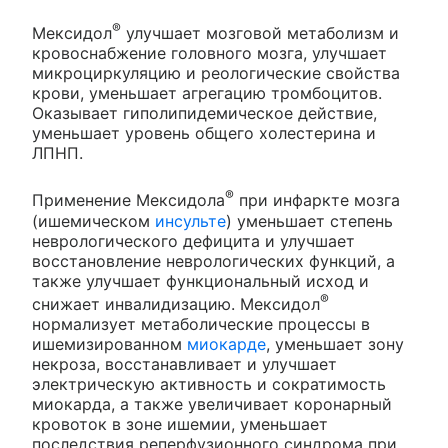
®
Мексидол
улучшает мозговой метаболизм и
кровоснабжение головного мозга, улучшает
микроциркуляцию и реологические свойства
крови, уменьшает агрегацию тромбоцитов.
Оказывает гиполипидемическое действие,
уменьшает уровень общего холестерина и
ЛПНП.
®
Применение Мексидола
при инфаркте мозга
(ишемическом
инсульте
) уменьшает степень
неврологического дефицита и улучшает
восстановление неврологических функций, а
также улучшает функциональный исход и
®
снижает инвалидизацию. Мексидол
нормализует метаболические процессы в
ишемизированном
миокарде
, уменьшает зону
некроза, восстанавливает и улучшает
электрическую активность и сократимость
миокарда, а также увеличивает коронарный
кровоток в зоне ишемии, уменьшает
последствия реперфузионного синдрома при