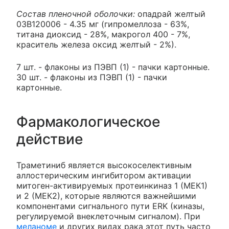
Состав пленочной оболочки:
опадрай желтый
03B120006 - 4.35 мг (гипромеллоза - 63%,
титана диоксид - 28%, макрогол 400 - 7%,
краситель железа оксид желтый - 2%).
7 шт. - флаконы из ПЭВП (1) - пачки картонные.
30 шт. - флаконы из ПЭВП (1) - пачки
картонные.
Фармакологическое
действие
Траметиниб является высокоселективным
аллостерическим ингибитором активации
митоген-активируемых протеинкиназ 1 (МЕК1)
и 2 (МЕК2), которые являются важнейшими
компонентами сигнального пути ERK (киназы,
регулируемой внеклеточным сигналом). При
меланоме
и других видах рака этот путь часто