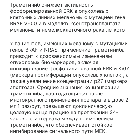
Траметиниб снижает активность
фосфорилированной ERK в опухолевых
клеточных линиях меланомы с мутацией гена
BRAF V600 и в моделях ксенотрансплантата
меланомы и немелкоклеточного рака легкого
У пациентов, имеющих меланому с мутациями
генов BRAF и NRAS, применение траметиниба
приводит к дозозависимым изменениям
опухолевых биомаркеров, включая
ингибирование фосфорилированной ERK и Ki67
(маркера пролиферации опухолевых клеток), а
также увеличение концентрации р27 (маркера
апоптоза). Средние значения концентрации
траметиниба, наблюдающиеся после
многократного применения препарата в дозе 2
мг 1 раз/сут, превышают доклиническую
целевую концентрацию на протяжении 24-
часового интервала между применением
траметиниба, что обеспечивает стойкое
ингибирование сигнального пути МЕК.