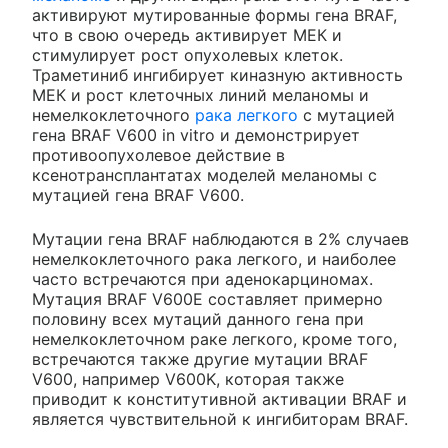
активируют мутированные формы гена BRAF,
что в свою очередь активирует МЕК и
стимулирует рост опухолевых клеток.
Траметиниб ингибирует киназную активность
МЕК и рост клеточных линий меланомы и
немелкоклеточного
рака легкого
с мутацией
гена BRAF V600 in vitro и демонстрирует
противоопухолевое действие в
ксенотрансплантатах моделей меланомы с
мутацией гена BRAF V600.
Мутации гена BRAF наблюдаются в 2% случаев
немелкоклеточного рака легкого, и наиболее
часто встречаются при аденокарциномах.
Мутация BRAF V600E составляет примерно
половину всех мутаций данного гена при
немелкоклеточном раке легкого, кроме того,
встречаются также другие мутации BRAF
V600, например V600K, которая также
приводит к конститутивной активации BRAF и
является чувствительной к ингибиторам BRAF.