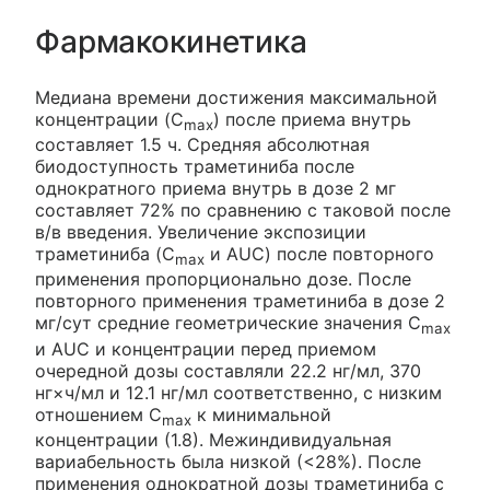
Фармакокинетика
Медиана времени достижения максимальной
концентрации (C
) после приема внутрь
max
составляет 1.5 ч. Средняя абсолютная
биодоступность траметиниба после
однократного приема внутрь в дозе 2 мг
составляет 72% по сравнению с таковой после
в/в введения. Увеличение экспозиции
траметиниба (C
и AUC) после повторного
max
применения пропорционально дозе. После
повторного применения траметиниба в дозе 2
мг/сут средние геометрические значения C
max
и AUC и концентрации перед приемом
очередной дозы составляли 22.2 нг/мл, 370
нг×ч/мл и 12.1 нг/мл соответственно, с низким
отношением C
к минимальной
max
концентрации (1.8). Межиндивидуальная
вариабельность была низкой (<28%). После
применения однократной дозы траметиниба с