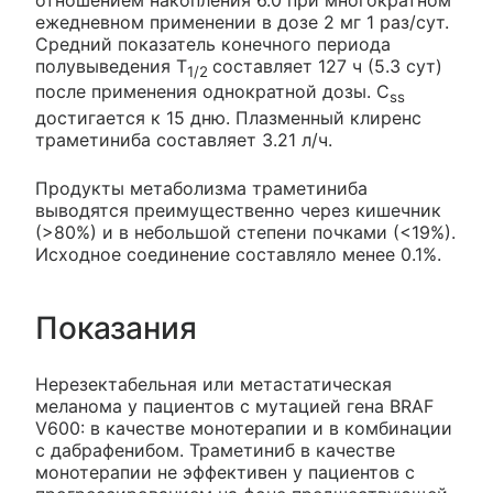
отношением накопления 6.0 при многократном
ежедневном применении в дозе 2 мг 1 раз/сут.
Средний показатель конечного периода
полувыведения T
составляет 127 ч (5.3 сут)
1/2
после применения однократной дозы. C
ss
достигается к 15 дню. Плазменный клиренс
траметиниба составляет 3.21 л/ч.
Продукты метаболизма траметиниба
выводятся преимущественно через кишечник
(>80%) и в небольшой степени почками (<19%).
Исходное соединение составляло менее 0.1%.
Показания
Нерезектабельная или метастатическая
меланома у пациентов с мутацией гена BRAF
V600: в качестве монотерапии и в комбинации
с дабрафенибом. Траметиниб в качестве
монотерапии не эффективен у пациентов с