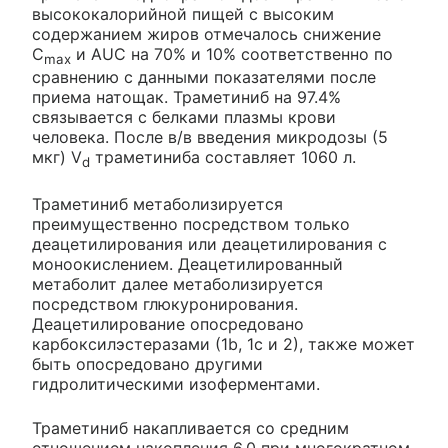
высококалорийной пищей с высоким
содержанием жиров отмечалось снижение
C
и AUC на 70% и 10% соответственно по
max
сравнению с данными показателями после
приема натощак. Траметиниб на 97.4%
связывается с белками плазмы крови
человека. После в/в введения микродозы (5
мкг) V
траметиниба составляет 1060 л.
d
Траметиниб метаболизируется
преимущественно посредством только
деацетилирования или деацетилирования с
моноокислением. Деацетилированный
метаболит далее метаболизируется
посредством глюкуронирования.
Деацетилирование опосредовано
карбоксилэстеразами (1b, 1c и 2), также может
быть опосредовано другими
гидролитическими изоферментами.
Траметиниб накапливается со средним