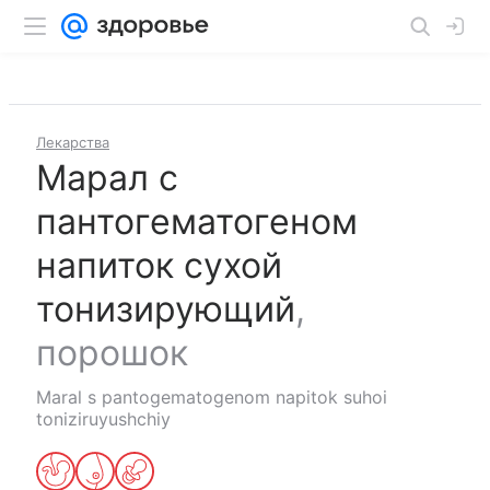
Лекарства
Марал с
пантогематогеном
напиток сухой
тонизирующий
,
порошок
Maral s pantogematogenom napitok suhoi
toniziruyushchiy