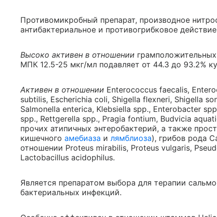
Противомикробный препарат, производное нитро
антибактериальное и противогрибковое действие
Высоко активен в отношении
грамположительных 
МПК 12.5-25 мкг/мл подавляет от 44.3 до 93.2% ку
Активен в отношении
Enterococcus faecalis, Entero
subtilis, Escherichia coli, Shigella flexneri, Shigella 
Salmonella enterica, Klebsiella spp., Enterobacter spp
spp., Rettgerella spp., Pragia fontium, Budvicia aquati
прочих атипичных энтеробактерий, а также прост
кишечного
амебиаза
и
лямблиоза
), грибов рода C
отношении Proteus mirabilis, Proteus vulgaris, Ps
Lactobacillus acidophilus.
Является препаратом выбора для терапии сальмо
бактериальных инфекций.