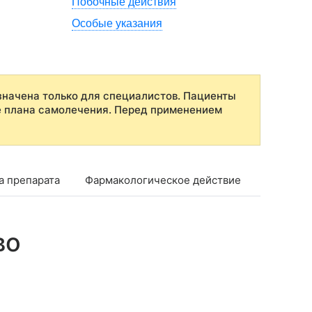
Побочные действия
Особые указания
начена только для специалистов. Пациенты
е плана самолечения. Перед применением
а препарата
Фармакологическое действие
Фармако
во