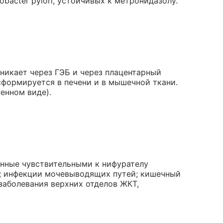
bacter pylori, устойчивых к метронидазолу.
никает через ГЭБ и через плацентарный
сформируется в печени и в мышечной ткани.
енном виде).
анные чувствительными к нифурателу
; инфекции мочевыводящих путей; кишечный
заболевания верхних отделов ЖКТ,