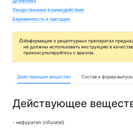
Дозировка
Лекарственное взаимодействие
Беременность и лактация
Информация о рецептурных препаратах предназ
не должны использовать инструкцию в качеств
проконсультируйтесь с врачом.
Действующее вещество
Состав и форма выпуск
Действующее вещест
- нифурател (nifuratel)