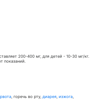
авляет 200-400 мг, для детей - 10-30 мг/кг.
от показаний.
рвота
, горечь во рту,
диарея
,
изжога
,