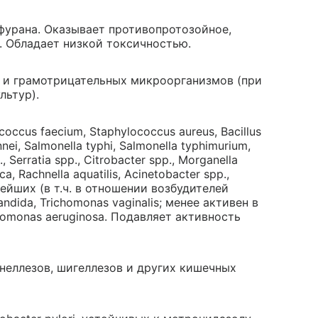
фурана. Оказывает противопротозойное,
. Обладает низкой токсичностью.
и грамотрицательных микроорганизмов (при
льтур).
coccus faecium, Staphylococcus aureus, Bacillus
sonnei, Salmonella typhi, Salmonella typhimurium,
., Serratia spp., Citrobacter spp., Morganella
ca, Rachnella aquatilis, Acinetobacter spp.,
ейших (в т.ч. в отношении возбудителей
andida, Trichomonas vaginalis; менее активен в
eudomonas aeruginosa. Подавляет активность
неллезов, шигеллезов и других кишечных