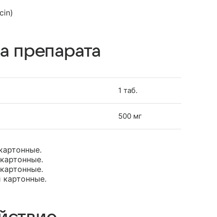
cin)
а препарата
1 таб.
500 мг
 картонные.
 картонные.
 картонные.
и картонные.