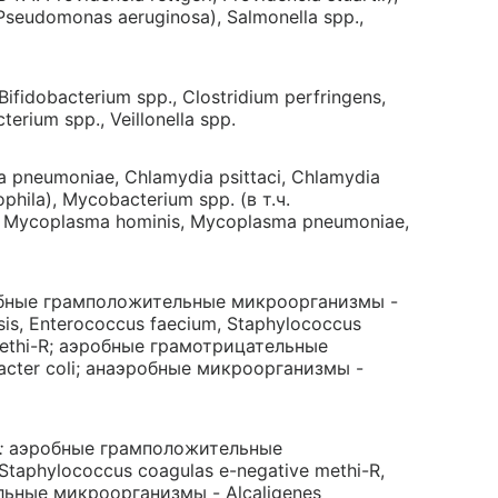
Pseudomonas aeruginosa), Salmonella spp.,
 Bifidobacterium spp., Clostridium perfringens,
erium spp., Veillonella spp.
a pneumoniae, Chlamydia psittaci, Chlamydia
ophila), Mycobacterium spp. (в т.ч.
), Mycoplasma hominis, Mycoplasma pneumoniae,
ные грамположительные микроорганизмы -
sis, Enterococcus faecium, Staphylococcus
 methi-R; аэробные грамотрицательные
acter coli; анаэробные микроорганизмы -
:
аэробные грамположительные
taphylococcus coagulas e-negative methi-R,
льные микроорганизмы - Alcaligenes