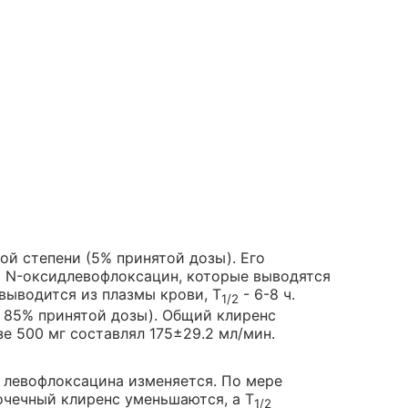
й степени (5% принятой дозы). Его
 N-оксидлевофлоксацин, которые выводятся
выводится из плазмы крови, Т
- 6-8 ч.
1/2
е 85% принятой дозы). Общий клиренс
е 500 мг составлял 175±29.2 мл/мин.
левофлоксацина изменяется. По мере
очечный клиренс уменьшаются, а Т
1/2