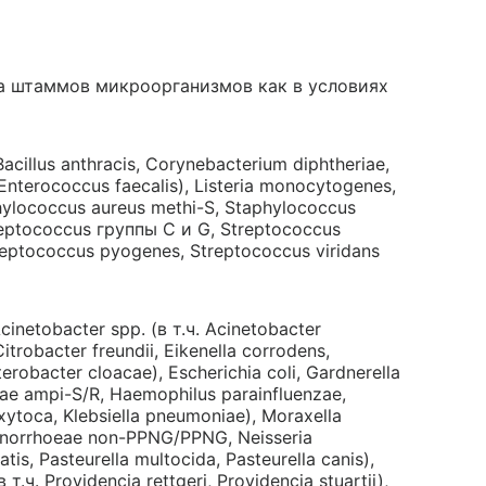
а штаммов микроорганизмов как в условиях
acillus anthracis, Corynebacterium diphtheriae,
Enterococcus faecalis), Listeria monocytogenes,
hylococcus aureus methi-S, Staphylococcus
reptococcus группы С и G, Streptococcus
reptococcus pyogenes, Streptococcus viridans
cinetobacter spp. (в т.ч. Acinetobacter
trobacter freundii, Eikenella corrodens,
erobacter cloacae), Escherichia coli, Gardnerella
zae ampi-S/R, Haemophilus parainfluenzae,
 oxytoca, Klebsiella pneumoniae), Moraxella
 gonorrhoeae non-PPNG/PPNG, Neisseria
atis, Pasteurella multocida, Pasteurella canis),
 т.ч. Providencia rettgeri, Providencia stuartii),