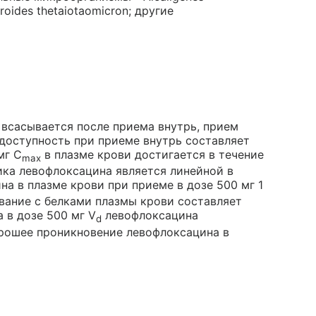
oides thetaiotaomicron; другие
всасывается после приема внутрь, прием
доступность при приеме внутрь составляет
мг C
в плазме крови достигается в течение
max
тика левофлоксацина является линейной в
а в плазме крови при приеме в дозе 500 мг 1
ывание с белками плазмы крови составляет
 в дозе 500 мг V
левофлоксацина
d
хорошее проникновение левофлоксацина в