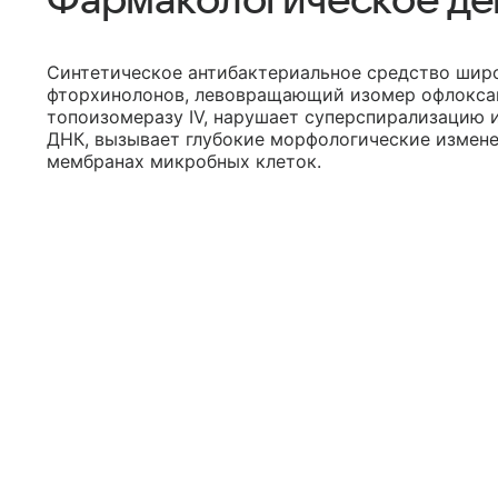
Фармакологическое де
Синтетическое антибактериальное средство широ
фторхинолонов, левовращающий изомер офлоксац
топоизомеразу IV, нарушает суперспирализацию 
ДНК, вызывает глубокие морфологические измене
мембранах микробных клеток.