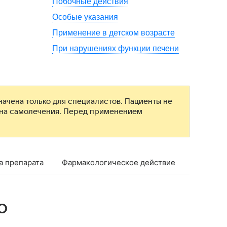
Побочные действия
Особые указания
Применение в детском возрасте
При нарушениях функции печени
ачена только для специалистов. Пациенты не
ана самолечения. Перед применением
а препарата
Фармакологическое действие
Фармако
о