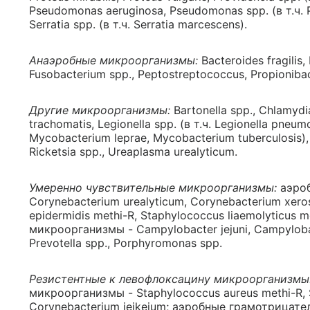
Pseudomonas aeruginosa, Pseudomonas spp. (в т.ч. 
Serratia spp. (в т.ч. Serratia marcescens).
Анаэробные микроорганизмы:
Bacteroides fragilis,
Fusobacterium spp., Peptostreptococcus, Propionibact
Другие микроорганизмы:
Bartonella spp., Chlamydi
trachomatis, Legionella spp. (в т.ч. Legionella pneum
Mycobacterium leprae, Mycobacterium tuberculosis
Ricketsia spp., Ureaplasma urealyticum.
Умеренно чувствительные микроорганизмы:
аэроб
Corynebacterium urealyticum, Corynebacterium xero
epidermidis methi-R, Staphylococcus liaemolyticus
микроорганизмы - Campylobacter jejuni, Campylob
Prevotella spp., Porphyromonas spp.
Резистентные к левофлоксацину микроорганизмы
микроорганизмы - Staphylococcus aureus methi-R, S
Corynebacterium jeikeium; аэробные грамотрицате