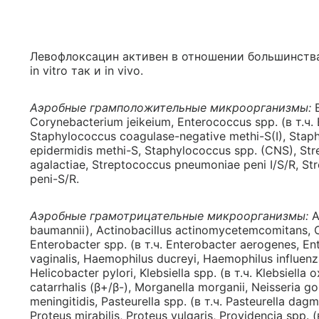
Левофлоксацин активен в отношении большинств
in vitro так и in vivo.
Аэробные грамположительные микроорганизмы:
B
Corynebacterium jeikeium, Enterococcus spp. (в т.ч. 
Staphylococcus coagulase-negative methi-S(I), Stap
epidermidis methi-S, Staphylococcus spp. (CNS), St
agalactiae, Streptococcus pneumoniae peni I/S/R, St
peni-S/R.
Аэробные грамотрицательные микроорганизмы:
A
baumannii), Actinobacillus actinomycetemcomitans, Ci
Enterobacter spp. (в т.ч. Enterobacter aerogenes, Ent
vaginalis, Haemophilus ducreyi, Haemophilus influen
Helicobacter pylori, Klebsiella spp. (в т.ч. Klebsiella
catarrhalis (β+/β-), Morganella morganii, Neisseria
meningitidis, Pasteurella spp. (в т.ч. Pasteurella dagm
Proteus mirabilis, Proteus vulgaris, Providencia spp. (в