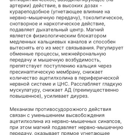
артерии) действие, в высоких дозах -
курареподобное (угнетающее влияние на
нервно-мышечную передачу), токолитическое,
снотворное и наркотическое действие,
подавляет дыхательный центр. Магний
является физиологическим блокатором
медленных кальциевых каналов и способен
вытеснять его из мест связывания. Регулирует
обменные процессы, межнейрональную
передачу и мышечную возбудимость,
препятствует поступлению кальция через
пресинаптическую мембрану, снижает
количество ацетилхолина в периферической
нервной системе и ЦНС. Расслабляет гладкую
мускулатуру, снижает АД (преимущественно
повышенное), усиливает диурез.
Механизм противосудорожного действия
связан с уменьшением высвобождения
ацетилхолина из нервно-мышечных синапсов,
при этом магний подавляет нервно-мышечную
передачу, оказывает прямое угнетающее