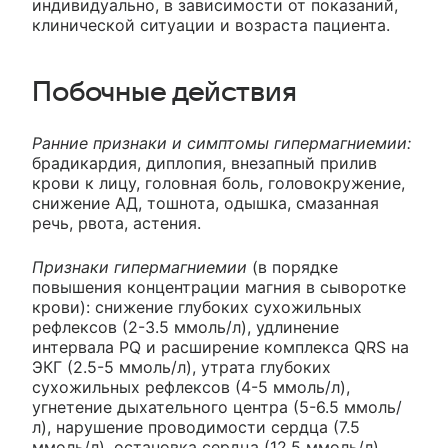
индивидуально, в зависимости от показаний,
клинической ситуации и возраста пациента.
Побочные действия
Ранние признаки и симптомы гипермагниемии:
брадикардия, диплопия, внезапный прилив
крови к лицу, головная боль, головокружение,
снижение АД, тошнота, одышка, смазанная
речь, рвота, астения.
Признаки гипермагниемии
(в порядке
повышения концентрации магния в сыворотке
крови): снижение глубоких сухожильных
рефлексов (2-3.5 ммоль/л), удлинение
интервала PQ и расширение комплекса QRS на
ЭКГ (2.5-5 ммоль/л), утрата глубоких
сухожильных рефлексов (4-5 ммоль/л),
угнетение дыхательного центра (5-6.5 ммоль/
л), нарушение проводимости сердца (7.5
ммоль/л), остановка сердца (12.5 ммоль/л).