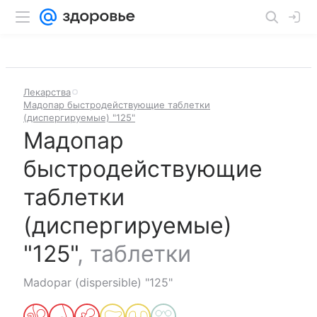
Лекарства
Мадопар быстродействующие таблетки
(диспергируемые) "125"
Мадопар
быстродействующие
таблетки
(диспергируемые)
"125"
,
таблетки
Madopar (dispersible) "125"