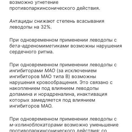
возможно угнетение
противопаркинсонического действия.
Антациды
снижают степень всасывания
леводопы на 32%.
При одновременном применении леводопы с
бета-адреномиметиками
возможны нарушения
сердечного ритма.
При одновременном применении леводопы с
ингибиторами МАО
(за исключением
ингибиторов МАО типа B) возможны
нарушения кровообращения. Это связано с
накоплением под влиянием леводопы
допамина и норадреналина, инактивация
которых замедляется под влиянием
ингибиторов МАО.
При одновременном применении леводопы с
м-холиноблокаторами
возможно уменьшение
противопаркинсонического действия; со