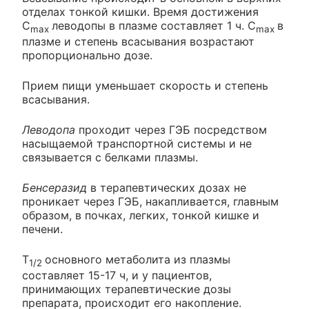
отделах тонкой кишки. Время достижения
C
леводопы в плазме составляет 1 ч. C
в
max
max
плазме и степень всасывания возрастают
пропорционально дозе.
Прием пищи уменьшает скорость и степень
всасывания.
Леводопа
проходит через ГЭБ посредством
насыщаемой транспортной системы и не
связывается с белками плазмы.
Бенсеразид
в терапевтических дозах не
проникает через ГЭБ, накапливается, главным
образом, в почках, легких, тонкой кишке и
печени.
T
основного метаболита из плазмы
1/2
составляет 15-17 ч, и у пациентов,
принимающих терапевтические дозы
препарата, происходит его накопление.