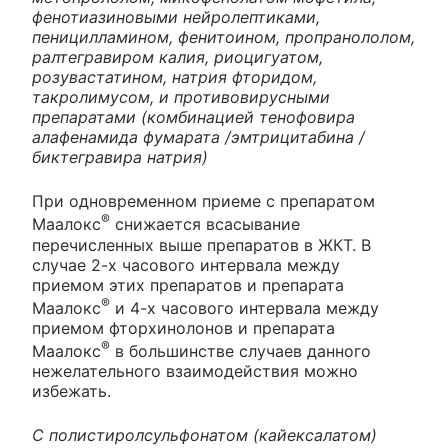
фенотиазиновыми нейролептиками,
пеницилламином, фенитоином, пропранололом,
ралтегравиром калия, риоцигуатом,
розувастатином, натрия фторидом,
такролимусом, и противовирусными
препаратами (комбинацией тенофовира
алафенамида фумарата /эмтрицитабина /
биктегравира натрия)
При одновременном приеме с препаратом
®
Маалокс
снижается всасывание
перечисленных выше препаратов в ЖКТ. В
случае 2-х часового интервала между
приемом этих препаратов и препарата
®
Маалокс
и 4-х часового интервала между
приемом фторхинолонов и препарата
®
Маалокс
в большинстве случаев данного
нежелательного взаимодействия можно
избежать.
С полистиролсульфонатом (кайексалатом)