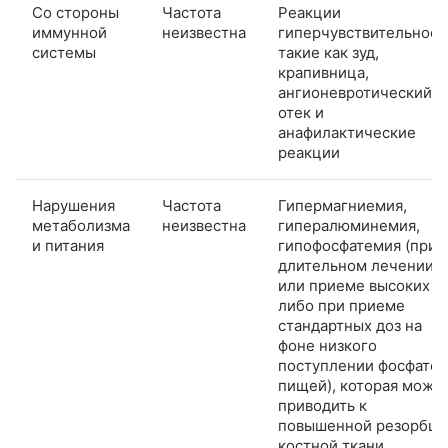
Со стороны
Частота
Реакции
иммунной
неизвестна
гиперчувствительност
системы
такие как зуд,
крапивница,
ангионевротический
отек и
анафилактические
реакции
Нарушения
Частота
Гипермагниемия,
метаболизма
неизвестна
гипералюминемия,
и питания
гипофосфатемия (при
длительном лечении
или приеме высоких д
либо при приеме
стандартных доз на
фоне низкого
поступлении фосфатов
пищей), которая може
приводить к
повышенной резорбци
костной ткани,