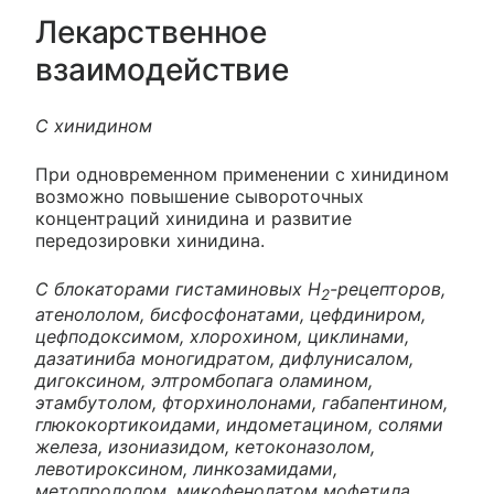
Лекарственное
взаимодействие
С хинидином
При одновременном применении с хинидином
возможно повышение сывороточных
концентраций хинидина и развитие
передозировки хинидина.
С блокаторами гистаминовых H
-рецепторов,
2
атенололом, бисфосфонатами, цефдиниром,
цефподоксимом, хлорохином, циклинами,
дазатиниба моногидратом, дифлунисалом,
дигоксином, элтромбопага оламином,
этамбутолом, фторхинолонами, габапентином,
глюкокортикоидами, индометацином, солями
железа, изониазидом, кетоконазолом,
левотироксином, линкозамидами,
метопрололом, микофенолатом мофетила,