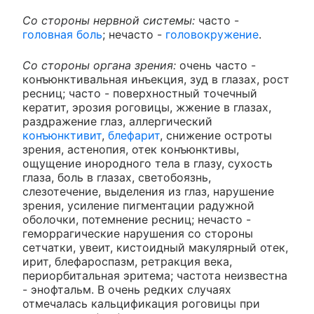
Со стороны нервной системы:
часто -
головная боль
; нечасто -
головокружение
.
Со стороны органа зрения:
очень часто -
конъюнктивальная инъекция, зуд в глазах, рост
ресниц; часто - поверхностный точечный
кератит, эрозия роговицы, жжение в глазах,
раздражение глаз, аллергический
конъюнктивит
,
блефарит
, снижение остроты
зрения, астенопия, отек конъюнктивы,
ощущение инородного тела в глазу, сухость
глаза, боль в глазах, светобоязнь,
слезотечение, выделения из глаз, нарушение
зрения, усиление пигментации радужной
оболочки, потемнение ресниц; нечасто -
геморрагические нарушения со стороны
сетчатки, увеит, кистоидный макулярный отек,
ирит, блефароспазм, ретракция века,
периорбитальная эритема; частота неизвестна
- энофтальм. В очень редких случаях
отмечалась кальцификация роговицы при