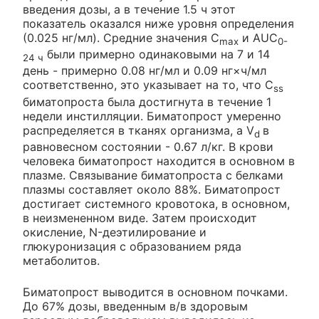
введения дозы, а в течение 1.5 ч этот
показатель оказался ниже уровня определения
(0.025 нг/мл). Средние значения С
и AUC
max
0-
были примерно одинаковыми на 7 и 14
24 ч
день - примерно 0.08 нг/мл и 0.09 нг×ч/мл
соответственно, это указывает на то, что C
ss
биматопроста была достигнута в течение 1
недели инстилляции. Биматопрост умеренно
распределяется в тканях организма, а V
в
d
равновесном состоянии - 0.67 л/кг. В крови
человека биматопрост находится в основном в
плазме. Связывание биматопроста с белками
плазмы составляет около 88%. Биматопрост
достигает системного кровотока, в основном,
в неизмененном виде. Затем происходит
окисление, N-деэтилирование и
глюкуронизация с образованием ряда
метаболитов.
Биматопрост выводится в основном почками.
До 67% дозы, введенным в/в здоровым