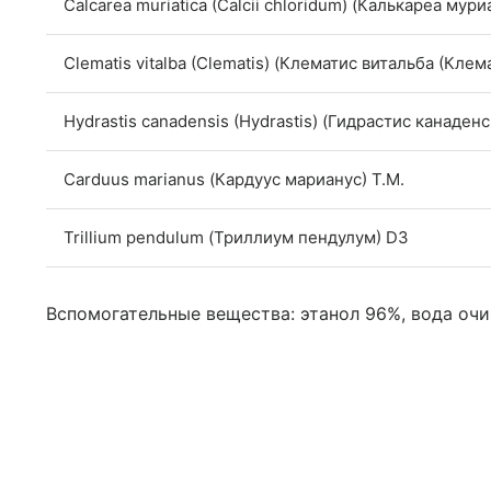
Calcarea muriatica (Calcii chloridum) (Калькареа мур
Clematis vitalba (Clematis) (Клематис витальба (Клем
Hydrastis canadensis (Hydrastis) (Гидрастис канаден
Carduus marianus (Кардуус марианус) T.M.
Trillium pendulum (Триллиум пендулум) D3
Вспомогательные вещества: этанол 96%, вода очи