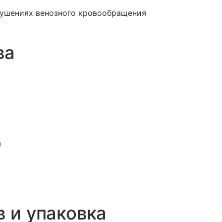
рушениях венозного кровообращения
ва
)
в и упаковка