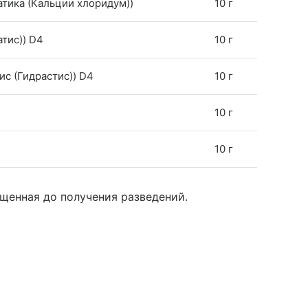
иатика (Кальции хлоридум))
10 г
атис)) D4
10 г
сис (Гидрастис)) D4
10 г
10 г
10 г
щенная до получения разведений.