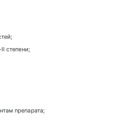
тей;
II степени;
нтам препарата;