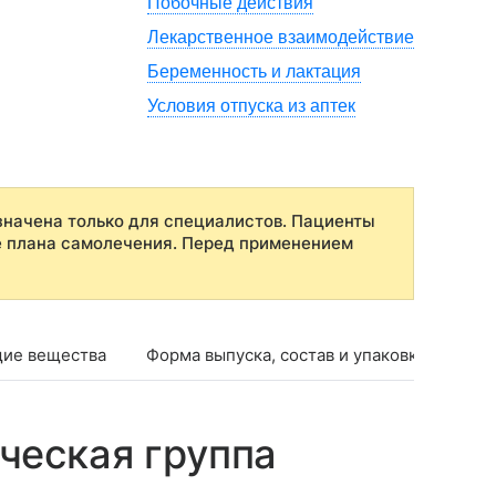
Побочные действия
Лекарственное взаимодействие
Беременность и лактация
Условия отпуска из аптек
начена только для специалистов. Пациенты
е плана самолечения. Перед применением
ие вещества
Форма выпуска, состав и упаковка
Фар
ческая группа