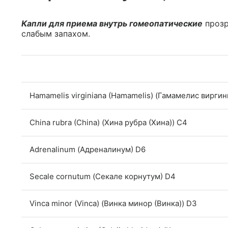
Капли для приема внутрь гомеопатические
прозр
слабым запахом.
Hamamelis virginiana (Hamamelis) (Гамамелис виргин
China rubra (China) (Хина рубра (Хина)) C4
Adrenalinum (Адреналинум) D6
Secale cornutum (Секале корнутум) D4
Vinca minor (Vinca) (Винка минор (Винка)) D3