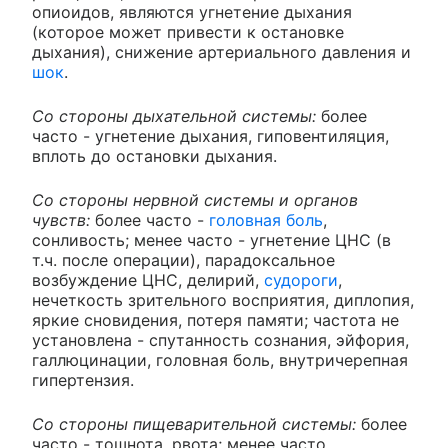
опиоидов, являются угнетение дыхания
(которое может привести к остановке
дыхания), снижение артериального давления и
шок
.
Со стороны дыхательной системы:
более
часто - угнетение дыхания, гиповентиляция,
вплоть до остановки дыхания.
Со стороны нервной системы и органов
чувств:
более часто -
головная боль
,
сонливость; менее часто - угнетение ЦНС (в
т.ч. после операции), парадоксальное
возбуждение ЦНС, делирий,
судороги
,
нечеткость зрительного восприятия, диплопия,
яркие сновидения, потеря памяти; частота не
установлена - спутанность сознания, эйфория,
галлюцинации, головная боль, внутричерепная
гипертензия.
Со стороны пищеварительной системы:
более
часто - тошнота, рвота; менее часто