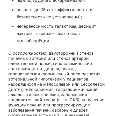
период грудного вскармливания;
возраст до 18 лет (эффективность и
безопасность не установлены);
непереносимость галактозы, дефицит
лактазы, глюкозо-галактозная
мальабсорбция.
С осторожностью:
двусторонний стеноз
почечных артерий или стеноз артерии
единственной почки, гиповолемические
состояния (в т.ч. диарея, рвота),
гипонатриемия (повышенный риск развития
артериальной гипотензии у пациентов,
находящихся на малосолевой или бессолевой
диете), гипокалиемия, гипохлоремический
алкалоз, гипомагниемия, заболевания
соединительной ткани (в т.ч. СКВ), нарушения
функции печени или прогрессирующие
заболевания печени, сахарный диабет,
бронхиальная астма (в т.ч. в анамнезе),