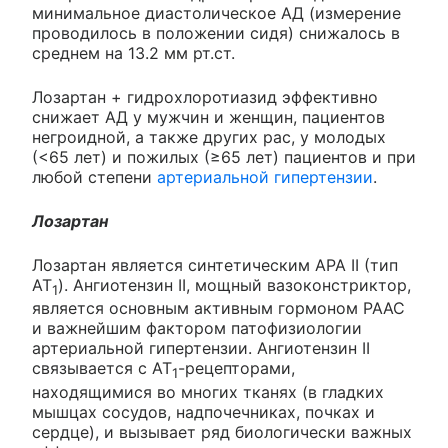
минимальное диастолическое АД (измерение
проводилось в положении сидя) снижалось в
среднем на 13.2 мм рт.ст.
Лозартан + гидрохлоротиазид эффективно
снижает АД у мужчин и женщин, пациентов
негроидной, а также других рас, у молодых
(<65 лет) и пожилых (≥65 лет) пациентов и при
любой степени
артериальной гипертензии
.
Лозартан
Лозартан является синтетическим АРА II (тип
AT
). Ангиотензин II, мощный вазоконстриктор,
1
является основным активным гормоном РААС
и важнейшим фактором патофизиологии
артериальной гипертензии. Ангиотензин II
связывается с AT
-рецепторами,
1
находящимися во многих тканях (в гладких
мышцах сосудов, надпочечниках, почках и
сердце), и вызывает ряд биологически важных