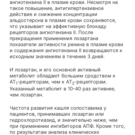
ангиотензина II в плазме крови. Несмотря на
такое повышение, антигипертензивное
действие и снижение концентрации
альдостерона в плазме крови сохраняются,
что указывает на эффективную блокаду
рецепторов ангиотензина II. После
прекращения применения лозартана
показатели активности ренина в плазме крови
и содержания ангиотензина II возвращаются к
исходным значениям в течение 3 дней.
И лозартан, и его основной активный
метаболит обладают большим сродством к
AT
-рецепторам, чем к АТ
-рецепторам.
1
2
Указанный метаболит в 10-40 раз активнее,
чем лозартан.
Частота развития кашля сопоставима у
пациентов, принимавших лозартан или
гидрохлоротиазид, и значительно ниже, чем
при применении ингибиторов АПФ. Кроме того,
по результатам анализа клинических