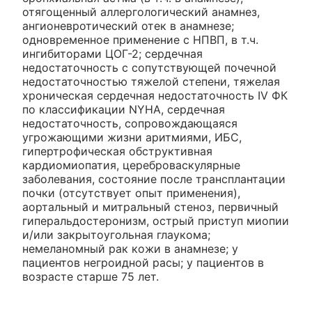
отягощенный аллергологический анамнез,
ангионевротический отек в анамнезе;
одновременное применение с НПВП, в т.ч.
ингибиторами ЦОГ-2; сердечная
недостаточность с сопутствующей почечной
недостаточностью тяжелой степени, тяжелая
хроническая сердечная недостаточность IV ФК
по классификации NYHA, сердечная
недостаточность, сопровождающаяся
угрожающими жизни аритмиями, ИБС,
гипертрофическая обструктивная
кардиомиопатия, цереброваскулярные
заболевания, состояние после трансплантации
почки (отсутствует опыт применения),
аортальный и митральный стеноз, первичный
гиперальдостеронизм, острый приступ миопии
и/или закрытоугольная глаукома;
немеланомный рак кожи в анамнезе; у
пациентов негроидной расы; у пациентов в
возрасте старше 75 лет.