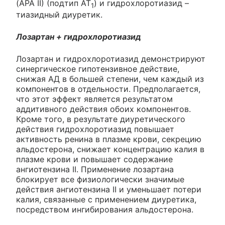
(АРА II) (подтип АТ
) и гидрохлоротиазид –
1
тиазидный диуретик.
Лозартан + гидрохлоротиазид
Лозартан и гидрохлоротиазид демонстрируют
синергическое гипотензивное действие,
снижая АД в большей степени, чем каждый из
компонентов в отдельности. Предполагается,
что этот эффект является результатом
аддитивного действия обоих компонентов.
Кроме того, в результате диуретического
действия гидрохлоротиазид повышает
активность ренина в плазме крови, секрецию
альдостерона, снижает концентрацию калия в
плазме крови и повышает содержание
ангиотензина II. Применение лозартана
блокирует все физиологически значимые
действия ангиотензина II и уменьшает потери
калия, связанные с применением диуретика,
посредством ингибирования альдостерона.