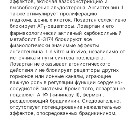
эффектов, включая вазоконстрикцию и
высвобождение альдостерона. Ангиотензин II
также стимулирует пролиферацию
гладкомышечных клеток. Лозартан селективно
блокирует AT
-рецепторы. Лозартан и его
1
фармакологически активный карбоксильный
метаболит Е-3174 блокируют все
физиологически значимые эффекты
ангиотензина II in vitro и in vivo, независимо от
источника и пути синтеза последнего.
Лозартан не оказывает агонистического
действия и не блокирует рецепторы других
гормонов или ионные каналы, играющие
важную роль в регуляции функции сердечно-
сосудистой системы. Кроме того, лозартан не
подавляет АПФ (кининазу II), фермент,
расщепляющий брадикинин. Следовательно,
отсутствует потенцирование нежелательных
эффектов, опосредованных брадикинином.