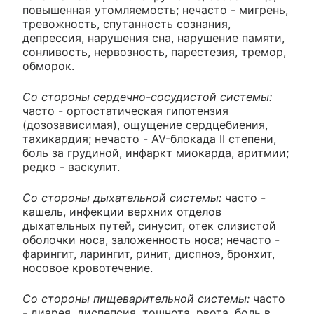
повышенная утомляемость; нечасто - мигрень,
тревожность, спутанность сознания,
депрессия, нарушения сна, нарушение памяти,
сонливость, нервозность, парестезия, тремор,
обморок.
Со стороны сердечно-сосудистой системы:
часто - ортостатическая гипотензия
(дозозависимая), ощущение сердцебиения,
тахикардия; нечасто - AV-блокада II степени,
боль за грудиной, инфаркт миокарда, аритмии;
редко - васкулит.
Со стороны дыхательной системы:
часто -
кашель, инфекции верхних отделов
дыхательных путей, синусит, отек слизистой
оболочки носа, заложенность носа; нечасто -
фарингит, ларингит, ринит, диспноэ, бронхит,
носовое кровотечение.
Со стороны пищеварительной системы:
часто
- диарея, диспепсия, тошнота, рвота, боль в