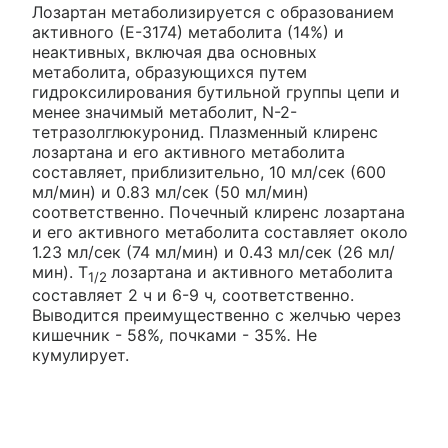
Лозартан метаболизируется с образованием
активного (Е-3174) метаболита (14%) и
неактивных, включая два основных
метаболита, образующихся путем
гидроксилирования бутильной группы цепи и
менее значимый метаболит, N-2-
тетразолглюкуронид. Плазменный клиренс
лозартана и его активного метаболита
составляет, приблизительно, 10 мл/сек (600
мл/мин) и 0.83 мл/сек (50 мл/мин)
соответственно. Почечный клиренс лозартана
и его активного метаболита составляет около
1.23 мл/сек (74 мл/мин) и 0.43 мл/сек (26 мл/
мин). T
лозартана и активного метаболита
1/2
составляет 2 ч и 6-9 ч
,
соответственно.
Выводится преимущественно с желчью через
кишечник - 58%
,
почками - 35%
.
Не
кумулирует.