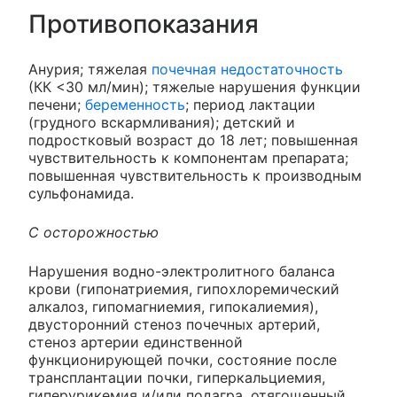
Противопоказания
Анурия; тяжелая
почечная недостаточность
(КК <30 мл/мин); тяжелые нарушения функции
печени;
беременность
; период лактации
(грудного вскармливания); детский и
подростковый возраст до 18 лет; повышенная
чувствительность к компонентам препарата;
повышенная чувствительность к производным
сульфонамида.
С осторожностью
Нарушения водно-электролитного баланса
крови (гипонатриемия, гипохлоремический
алкалоз, гипомагниемия, гипокалиемия),
двусторонний стеноз почечных артерий,
стеноз артерии единственной
функционирующей почки, состояние после
трансплантации почки, гиперкальциемия,
гиперурикемия и/или подагра, отягощенный