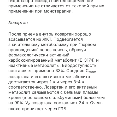
гидрохлоротиазида при одновременном
применении не отличается от таковой при их
применении при монотерапии.
Лозартан
После приема внутрь лозартан хорошо
всасывается из ЖКТ. Подвергается
значительному метаболизму при "первом
прохождении" через печень, образуя
фармакологически активный
карбоксилированный метаболит (Е-3174) и
неактивные метаболиты. Биодоступность
составляет примерно 33%. Средние C
max
лозартана и его активного метаболита
достигаются через 1 ч и через 3-4 ч
соответственно. Лозартан и его активный
метаболит связываются с белками плазмы
крови (в основном с альбуминами) более чем
на 99%. V
лозартана составляет 34 л. Очень
d
плохо проникает через ГЭБ.