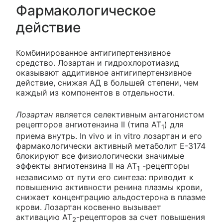
Фармакологическое
действие
Комбинированное антигипертензивное
средство. Лозартан и гидрохлоротиазид
оказывают аддитивное антигипертензивное
действие, снижая АД в большей степени, чем
каждый из компонентов в отдельности.
Лозартан
является селективным антагонистом
рецепторов ангиотензина II (типа AT
) для
1
приема внутрь. In vivo и in vitro лозартан и его
фармакологически активный метаболит Е-3174
блокируют все физиологически значимые
эффекты ангиотензина II на AT
-рецепторы
1
независимо от пути его синтеза: приводит к
повышению активности ренина плазмы крови,
снижает концентрацию альдостерона в плазме
крови. Лозартан косвенно вызывает
активацию АТ
-рецепторов за счет повышения
2