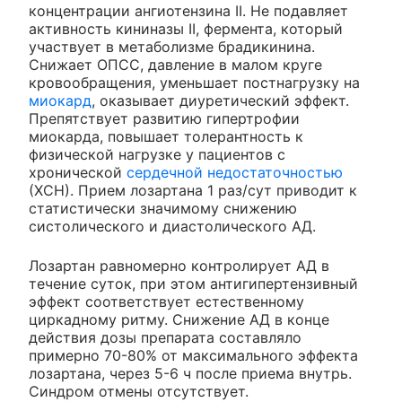
концентрации ангиотензина II. Не подавляет
активность кининазы II, фермента, который
участвует в метаболизме брадикинина.
Снижает ОПСС, давление в малом круге
кровообращения, уменьшает постнагрузку на
миокард
, оказывает диуретический эффект.
Препятствует развитию гипертрофии
миокарда, повышает толерантность к
физической нагрузке у пациентов с
хронической
сердечной недостаточностью
(ХСН). Прием лозартана 1 раз/сут приводит к
статистически значимому снижению
систолического и диастолического АД.
Лозартан равномерно контролирует АД в
течение суток, при этом антигипертензивный
эффект соответствует естественному
циркадному ритму. Снижение АД в конце
действия дозы препарата составляло
примерно 70-80% от максимального эффекта
лозартана, через 5-6 ч после приема внутрь.
Синдром отмены отсутствует.