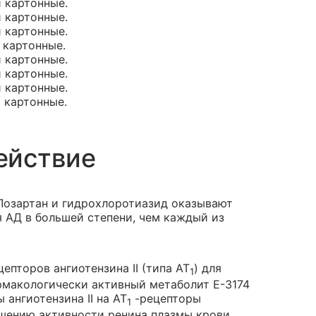
и картонные.
и картонные.
и картонные.
и картонные.
и картонные.
и картонные.
и картонные.
и картонные.
ействие
Лозартан и гидрохлоротиазид оказывают
я АД в большей степени, чем каждый из
пторов ангиотензина II (типа AT
) для
1
 фармакологически активный метаболит Е-3174
ангиотензина II на AT
-рецепторы
1
ышению активности ренина плазмы крови,