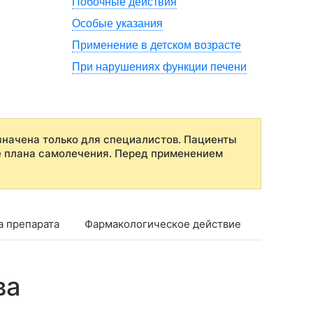
Побочные действия
Особые указания
Применение в детском возрасте
При нарушениях функции печени
начена только для специалистов. Пациенты
е плана самолечения. Перед применением
а препарата
Фармакологическое действие
Фармако
ва