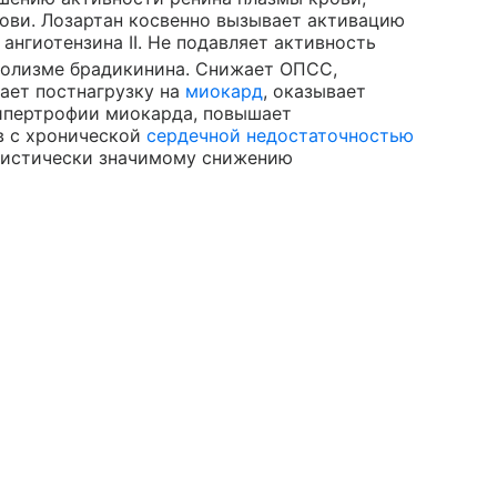
ови. Лозартан косвенно вызывает активацию
ангиотензина II. Не подавляет активность
аболизме брадикинина. Снижает ОПСС,
ает постнагрузку на
миокард
, оказывает
гипертрофии миокарда, повышает
в с хронической
сердечной недостаточностью
атистически значимому снижению