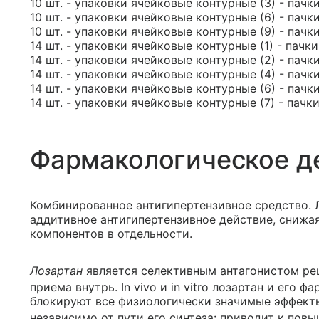
10 шт. - упаковки ячейковые контурные (3) - пачк
10 шт. - упаковки ячейковые контурные (6) - пачк
10 шт. - упаковки ячейковые контурные (9) - пачк
14 шт. - упаковки ячейковые контурные (1) - пачк
14 шт. - упаковки ячейковые контурные (2) - пачк
14 шт. - упаковки ячейковые контурные (4) - пачк
14 шт. - упаковки ячейковые контурные (6) - пачк
14 шт. - упаковки ячейковые контурные (7) - пачк
Фармакологическое д
Комбинированное антигипертензивное средство. 
аддитивное антигипертензивное действие, снижа
компонентов в отдельности.
Лозартан
является селективным антагонистом реце
приема внутрь. In vivo и in vitro лозартан и его
блокируют все физиологически значимые эффекты 
независимо от пути его синтеза: приводит к пов