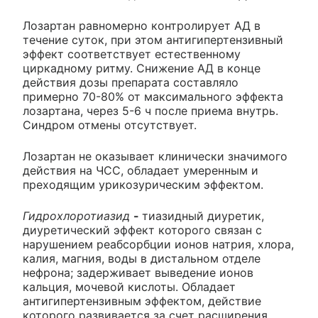
Лозартан равномерно контролирует АД в
течение суток, при этом антигипертензивный
эффект соответствует естественному
циркадному ритму. Снижение АД в конце
действия дозы препарата составляло
примерно 70-80% от максимального эффекта
лозартана, через 5-6 ч после приема внутрь.
Синдром отмены отсутствует.
Лозартан не оказывает клинически значимого
действия на ЧСС, обладает умеренным и
преходящим урикозурическим эффектом.
Гидрохлоротиазид
-
тиазидный диуретик,
диуретический эффект которого связан с
нарушением реабсорбции ионов натрия, хлора,
калия, магния, воды в дистальном отделе
нефрона; задерживает выведение ионов
кальция, мочевой кислоты. Обладает
антигипертензивным эффектом, действие
которого развивается за счет расширения