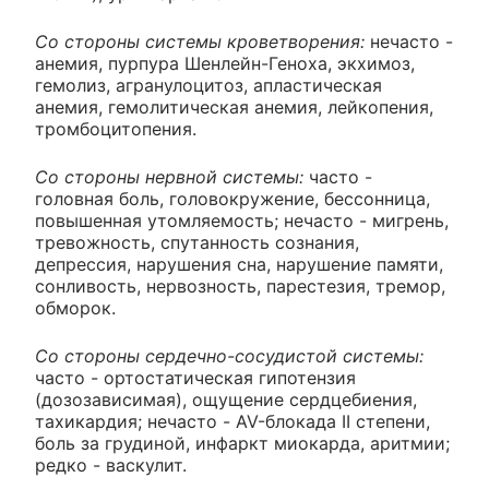
Со стороны системы кроветворения:
нечасто -
анемия, пурпура Шенлейн-Геноха, экхимоз,
гемолиз, агранулоцитоз, апластическая
анемия, гемолитическая анемия, лейкопения,
тромбоцитопения.
Со стороны нервной системы:
часто -
головная боль, головокружение, бессонница,
повышенная утомляемость; нечасто - мигрень,
тревожность, спутанность сознания,
депрессия, нарушения сна, нарушение памяти,
сонливость, нервозность, парестезия, тремор,
обморок.
Со стороны сердечно-сосудистой системы:
часто - ортостатическая гипотензия
(дозозависимая), ощущение сердцебиения,
тахикардия; нечасто - AV-блокада II степени,
боль за грудиной, инфаркт миокарда, аритмии;
редко - васкулит.