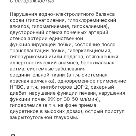
С осторожностью
Нарушения водно-электролитного баланса
крови (гипонатриемия, гипохлоремический
алкалоз, гипомагниемия, гипокалиемия),
двусторонний стеноз почечных артерий,
стеноз артерии единственной
функционирующей почки, состояние после
трансплантации почки, гиперкальциемия,
гиперурикемия и/или подагра, отягощенный
аллергологический анамнез, бронхиальная
астма, системные заболевания
соединительной ткани (в т.ч. системная
красная волчанка), одновременное применение
НПВС, в т.ч., ингибиторов ЦОГ-2, сахарный
диабет, нарушение функции печени, нарушения
функции почек (КК от 30-50 мл/мин),
гиповолемия (в т.ч. на фоне приема
диуретиков в высоких дозах), острый приступ
закрытоугольной глаукомы.