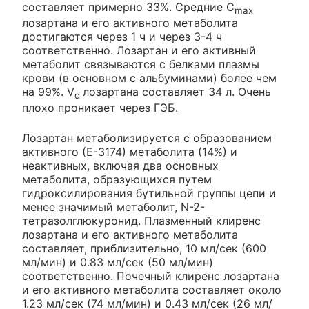
составляет примерно 33%. Средние C
max
лозартана и его активного метаболита
достигаются через 1 ч и через 3-4 ч
соответственно. Лозартан и его активный
метаболит связываются с белками плазмы
крови (в основном с альбуминами) более чем
на 99%. V
лозартана составляет 34 л. Очень
d
плохо проникает через ГЭБ.
Лозартан метаболизируется с образованием
активного (Е-3174) метаболита (14%) и
неактивных, включая два основных
метаболита, образующихся путем
гидроксилирования бутильной группы цепи и
менее значимый метаболит, N-2-
тетразолглюкуронид. Плазменный клиренс
лозартана и его активного метаболита
составляет, приблизительно, 10 мл/сек (600
мл/мин) и 0.83 мл/сек (50 мл/мин)
соответственно. Почечный клиренс лозартана
и его активного метаболита составляет около
1.23 мл/сек (74 мл/мин) и 0.43 мл/сек (26 мл/