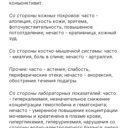
конъюнктивит.
Со стороны кожных покровов:
часто -
алопеция, сухость кожи, эритема,
фоточувствительность, повышенное
потоотделение; нечасто - крапивница, кожный
зуд.
Со стороны костно-мышечной системы:
часто
- миалгия, боль в спине; нечасто - артралгия.
Прочие:
часто - астения, слабость,
периферические отеки; нечасто - анорексия,
обострение течения подагры.
Со стороны лабораторных показателей:
часто
- гиперкалиемия, незначительное снижение
концентрации гемоглобина и гематокрита;
нечасто - умеренное повышение концентрации
мочевины и креатинина в плазме крови,
гипергликемия, гиперурикемия, нарушения со
стороны водно-электролитного баланса; редко