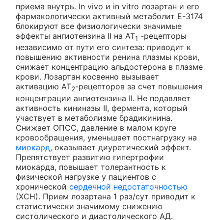
приема внутрь. In vivo и in vitro лозартан и его
фармакологически активный метаболит Е-3174
блокируют все физиологически значимые
эффекты ангиотензина II на AT
-рецепторы
1
независимо от пути его синтеза: приводит к
повышению активности ренина плазмы крови,
снижает концентрацию альдостерона в плазме
крови. Лозартан косвенно вызывает
активацию АТ
-рецепторов за счет повышения
2
концентрации ангиотензина II. Не подавляет
активность кининазы II, фермента, который
участвует в метаболизме брадикинина.
Снижает ОПСС, давление в малом круге
кровообращения, уменьшает постнагрузку на
миокард
, оказывает диуретический эффект.
Препятствует развитию гипертрофии
миокарда, повышает толерантность к
физической нагрузке у пациентов с
хронической
сердечной недостаточностью
(ХСН). Прием лозартана 1 раз/сут приводит к
статистически значимому снижению
систолического и диастолического АД.