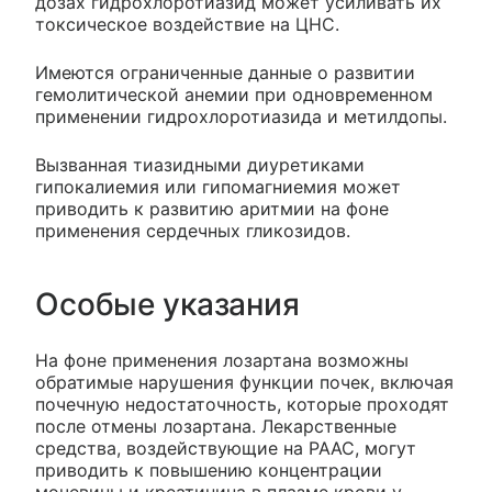
дозах гидрохлоротиазид может усиливать их
токсическое воздействие на ЦНС.
Имеются ограниченные данные о развитии
гемолитической анемии при одновременном
применении гидрохлоротиазида и метилдопы.
Вызванная тиазидными диуретиками
гипокалиемия или гипомагниемия может
приводить к развитию аритмии на фоне
применения сердечных гликозидов.
Особые указания
На фоне применения лозартана возможны
обратимые нарушения функции почек, включая
почечную недостаточность, которые проходят
после отмены лозартана. Лекарственные
средства, воздействующие на РААС, могут
приводить к повышению концентрации
мочевины и креатинина в плазме крови у