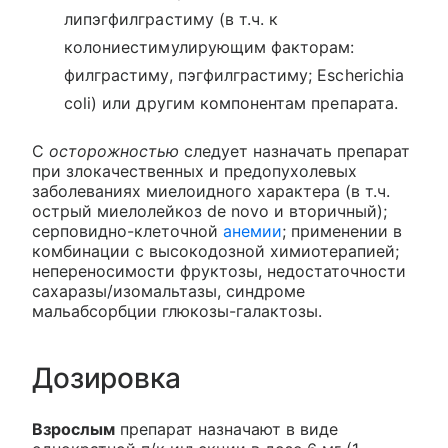
липэгфилграстиму (в т.ч. к
колониестимулирующим факторам:
филграстиму, пэгфилграстиму; Escherichia
coli) или другим компонентам препарата.
С
осторожностью
следует назначать препарат
при злокачественных и предопухолевых
заболеваниях миелоидного характера (в т.ч.
острый миелолейкоз de novo и вторичный);
серповидно-клеточной
анемии
; применении в
комбинации с высокодозной химиотерапией;
непереносимости фруктозы, недостаточности
сахаразы/изомальтазы, синдроме
мальабсорбции глюкозы-галактозы.
Дозировка
Взрослым
препарат назначают в виде