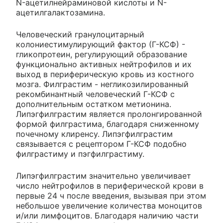
N-ацетилнейраминовой кислоты и N-
ацетилгалактозамина.
Человеческий гранулоцитарный
колониестимулирующий фактор (Г-КСФ) -
гликопротеин, регулирующий образование
функционально активных нейтрофилов и их
выход в периферическую кровь из костного
мозга. Филграстим - негликозилированный
рекомбинантный человеческий Г-КСФ с
дополнительным остатком метионина.
Липэгфилграстим является пролонгированной
формой филграстима, благодаря сниженному
почечному клиренсу. Липэгфилграстим
связывается с рецептором Г-КСФ подобно
филграстиму и пэгфилграстиму.
Липэгфилграстим значительно увеличивает
число нейтрофилов в периферической крови в
первые 24 ч после введения, вызывая при этом
небольшое увеличение количества моноцитов
и/или лимфоцитов. Благодаря наличию части