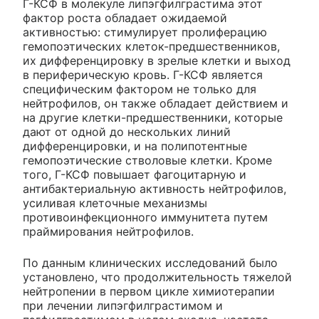
Г-КСФ в молекуле липэгфилграстима этот
фактор роста обладает ожидаемой
активностью: стимулирует пролиферацию
гемопоэтических клеток-предшественников,
их дифференцировку в зрелые клетки и выход
в периферическую кровь. Г-КСФ является
специфическим фактором не только для
нейтрофилов, он также обладает действием и
на другие клетки-предшественники, которые
дают от одной до нескольких линий
дифференцировки, и на полипотентные
гемопоэтические стволовые клетки. Кроме
того, Г-КСФ повышает фагоцитарную и
антибактериальную активность нейтрофилов,
усиливая клеточные механизмы
противоинфекционного иммунитета путем
праймирования нейтрофилов.
По данным клинических исследований было
установлено, что продолжительность тяжелой
нейтропении в первом цикле химиотерапии
при лечении липэгфилграстимом и