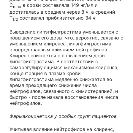
С
в крови составляла 149 нг/мл и
max
достигалась в среднем через 8 ч, а средний
Т
составлял приблизительно 34 ч.
1/2
Выведение липэгфилграстима уменьшается с
повышением его дозы, что, вероятно, связано с
уменьшением клиренса липэгфилграстима,
опосредованным влиянием нейтрофилов.
Клиренс снижается с повышением дозы
липэгфилграстима. В соответствии с
саморегулирующимся механизмом клиренса,
концентрация в плазме крови
липэгфилграстима медленно снижается во
время преходящего снижения числа
нейтрофилов, связанного с химиотерапией, и
быстро - после начала восстановления числа
нейтрофилов.
Фармакокинетика у особых групп пациентов
Учитывая влияние нейтрофилов на клиренс,