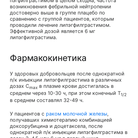
пэгфилграстимом в целом сходна, частота
возникновения фебрильной нейтропении
достоверно выше в группе плацебо по
сравнению с группой пациентов, которым
проводили лечение липэгфилграстимом.
Эффективной дозой является 6 мг
липэгфилграстима.
Фармакокинетика
У здоровых добровольцев после однократной
п/к инъекции липэгфилграстима в различных
дозах С
в плазме крови достигалась в
max
среднем через 10-30 ч, при этом конечный Т
1/2
в среднем составлял 32-49 ч.
У пациентов с
раком молочной железы
,
получавших химиотерапию комбинацией
доксорубицина и доцетаксела, после
однократной п/к инъекции липэгфилграстима в