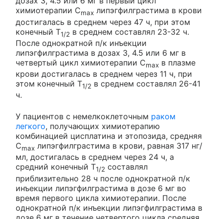
дозах 3, 4.5 или 6 мг в первый цикл
химиотерапии С
липэгфилграстима в крови
max
достигалась в среднем через 47 ч, при этом
конечный Т
в среднем составлял 23-32 ч.
1/2
После однократной п/к инъекции
липэгфилграстима в дозах 3, 4.5 или 6 мг в
четвертый цикл химиотерапии С
в плазме
max
крови достигалась в среднем через 11 ч, при
этом конечный Т
в среднем составлял 26-41
1/2
ч.
У пациентов с немелкоклеточным
раком
легкого
, получающих химиотерапию
комбинацией цисплатина и этопозида, средняя
С
липэгфилграстима в крови, равная 317 нг/
max
мл, достигалась в среднем через 24 ч, а
средний конечный Т
составлял
1/2
приблизительно 28 ч после однократной п/к
инъекции липэгфилграстима в дозе 6 мг во
время первого цикла химиотерапии. После
однократной п/к инъекции липэгфилграстима в
дозе 6 мг в течение четвертого цикла средняя