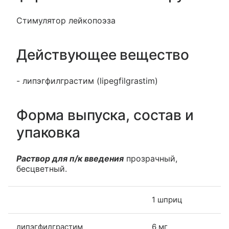
Стимулятор лейкопоэза
Действующее вещество
- липэгфилграстим (lipegfilgrastim)
Форма выпуска, состав и
упаковка
Раствор для п/к введения
прозрачный,
бесцветный.
1 шприц
липэгфилграстим
6 мг