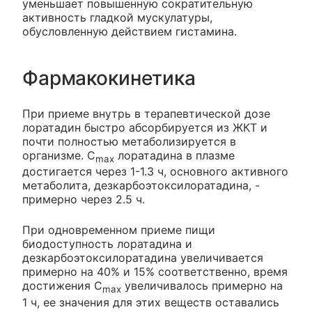
уменьшает повышенную сократительную
активность гладкой мускулатуры,
обусловленную действием гистамина.
Фармакокинетика
При приеме внутрь в терапевтической дозе
лоратадин быстро абсорбируется из ЖКТ и
почти полностью метаболизируется в
организме. C
лоратадина в плазме
max
достигается через 1-1.3 ч, основного активного
метаболита, дезкарбоэтоксилоратадина, -
примерно через 2.5 ч.
При одновременном приеме пищи
биодоступность лоратадина и
дезкарбоэтоксилоратадина увеличивается
примерно на 40% и 15% соответственно, время
достижения C
увеличивалось примерно на
max
1 ч, ее значения для этих веществ оставались