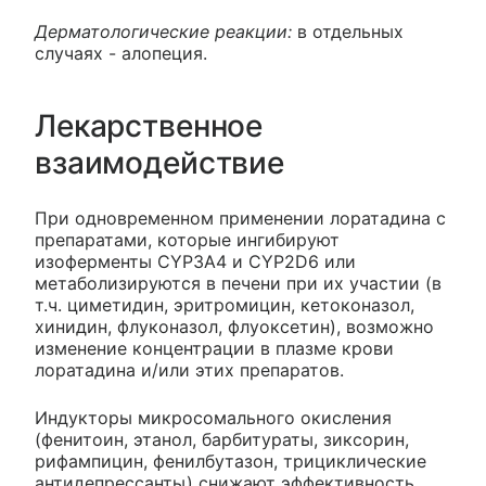
Дерматологические реакции:
в отдельных
случаях - алопеция.
Лекарственное
взаимодействие
При одновременном применении лоратадина с
препаратами, которые ингибируют
изоферменты CYP3A4 и CYP2D6 или
метаболизируются в печени при их участии (в
т.ч. циметидин, эритромицин, кетоконазол,
хинидин, флуконазол, флуоксетин), возможно
изменение концентрации в плазме крови
лоратадина и/или этих препаратов.
Индукторы микросомального окисления
(фенитоин, этанол, барбитураты, зиксорин,
рифампицин, фенилбутазон, трициклические
антидепрессанты) снижают эффективность.