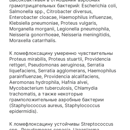
грамотрицательных бактерий: Escherichia coli,
Salmonella spp., Citrobacter diversus,
Enterobacter cloacae, Haemophilus influenzae,
Klebsiella pneumoniae, Proteus vulgaris,
Morganella morganii, Legionella pneumophila,
Neisseria gonorrhoeae, Neisseria meningitidis,
Moraxella catarrhalis.
К ломефлоксацину умеренно чувствительны
Proteus mirabilis, Proteus stuartii, Providencia
rettgeri, Pseudomonas aeruginosa, Serratia
liquefaciens, Serratia agglomerans, Haemophilus
parainfluenzae, Providencia alcalifaciens,
Aeromonas hydrophila, Hafnia alvei,
Mycobacterium tuberculosis, Chlamydia
trachomatis, а также некоторые
грамположительные аэробные бактерии
(Staphylococcus aureus, Staphylococcus
epidermidis).
К ломефлоксацину устойчивы Streptococcus
spp., Pseudomonas cepacia, Ureaplasma