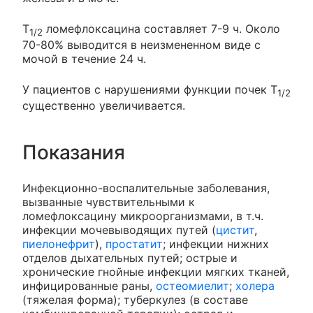
T
ломефлоксацина составляет 7-9 ч. Около
1/2
70-80% выводится в неизмененном виде с
мочой в течение 24 ч.
У пациентов с нарушениями функции почек T
1/2
существенно увеличивается.
Показания
Инфекционно-воспалительные заболевания,
вызванные чувствительными к
ломефлоксацину микроорганизмами, в т.ч.
инфекции мочевыводящих путей (
цистит
,
пиелонефрит
),
простатит
; инфекции нижних
отделов дыхательных путей; острые и
хронические гнойные инфекции мягких тканей,
инфицированные раны,
остеомиелит
;
холера
(тяжелая форма); туберкулез (в составе