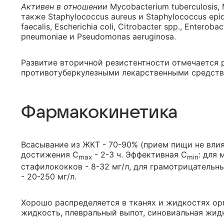
Активен в отношении
Mycobacterium tuberculosis, 
также Staphylococcus aureus и Staphylococcus epi
faecalis, Escherichia coli, Citrobacter spp., Enterobac
pneumoniae и Pseudomonas aeruginosa.
Развитие вторичной резистентности отмечается 
противотуберкулезными лекарственными средств
Фармакокинетика
Всасывание из ЖКТ - 70-90% (прием пищи не влия
достижения C
- 2-3 ч. Эффективная C
: для
max
min
стафилококков - 8-32 мг/л, для грамотрицательн
- 20-250 мг/л.
Хорошо распределяется в тканях и жидкостях орг
жидкость, плевральный выпот, синовиальная жидк