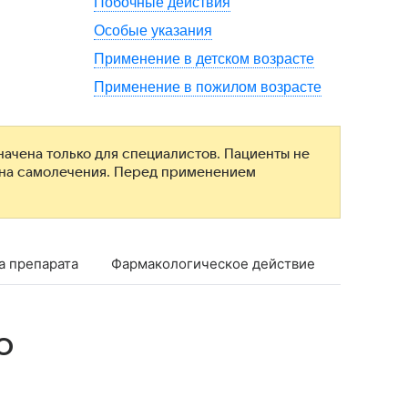
Побочные действия
Особые указания
Применение в детском возрасте
Применение в пожилом возрасте
ачена только для специалистов. Пациенты не
ана самолечения. Перед применением
а препарата
Фармакологическое действие
Фармако
о