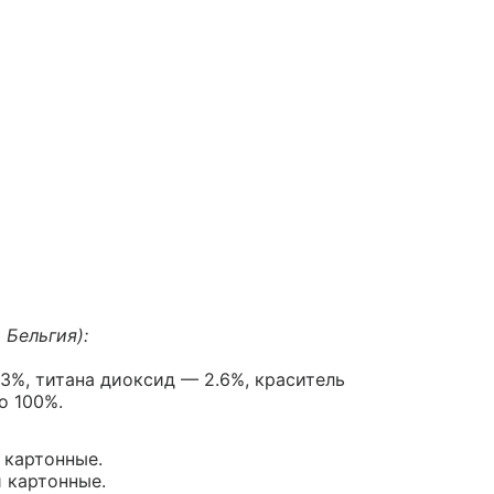
 Бельгия):
3%, титана диоксид — 2.6%, краситель
о 100%.
и картонные.
и картонные.