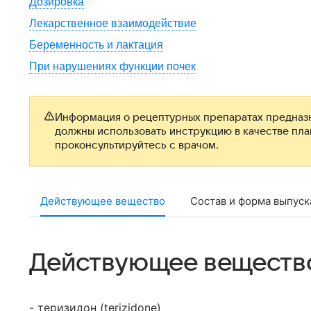
Дозировка
Лекарственное взаимодействие
Беременность и лактация
При нарушениях функции почек
Информация о рецептурных препаратах предназн
должны использовать инструкцию в качестве пл
проконсультируйтесь с врачом.
Действующее вещество
Состав и форма выпуск
Действующее веществ
- теризидон (terizidone)