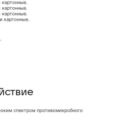
и картонные.
и картонные.
и картонные.
ки картонные.
.
йствие
роким спектром противомикробного